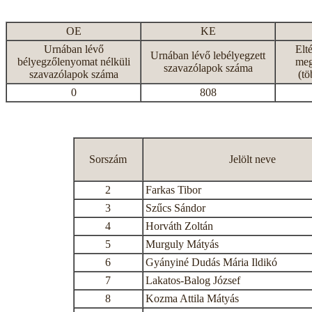
OE
KE
Urnában lévő
Elt
Urnában lévő lebélyegzett
bélyegzőlenyomat nélküli
meg
szavazólapok száma
szavazólapok száma
(tö
0
808
Sorszám
Jelölt neve
2
Farkas Tibor
3
Szűcs Sándor
4
Horváth Zoltán
5
Murguly Mátyás
6
Gyányiné Dudás Mária Ildikó
7
Lakatos-Balog József
8
Kozma Attila Mátyás