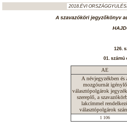
2018.ÉVI ORSZÁGGYULÉSI
A szavazóköri jegyzőkönyv ada
HAJD
126. 
01. számú 
AE
A névjegyzékben és 
mozgóurnát igénylő
választópolgárok jegyzé
szereplő, a szavazókör
lakcímmel rendelkez
választópolgárok szá
1 106