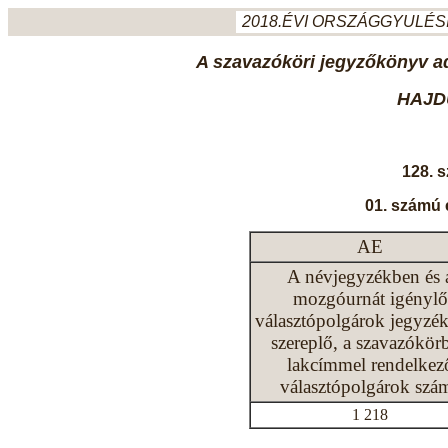
2018.ÉVI ORSZÁGGYULÉSI
A szavazóköri jegyzőkönyv ada
HAJD
128. 
01. számú 
AE
A névjegyzékben és 
mozgóurnát igénylő
választópolgárok jegyzé
szereplő, a szavazókör
lakcímmel rendelkez
választópolgárok szá
1 218