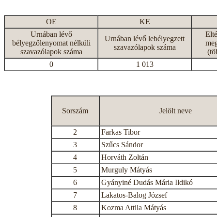
OE
KE
Urnában lévő
Elt
Urnában lévő lebélyegzett
bélyegzőlenyomat nélküli
meg
szavazólapok száma
szavazólapok száma
(tö
0
1 013
Sorszám
Jelölt neve
2
Farkas Tibor
3
Szűcs Sándor
4
Horváth Zoltán
5
Murguly Mátyás
6
Gyányiné Dudás Mária Ildikó
7
Lakatos-Balog József
8
Kozma Attila Mátyás