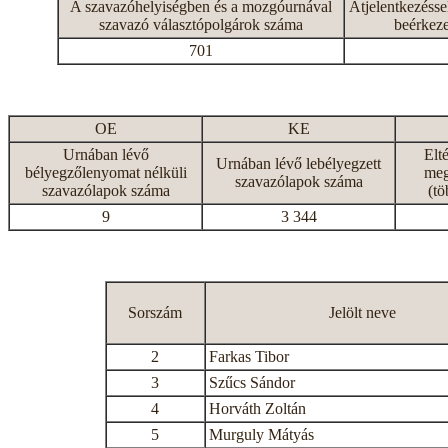
A szavazóhelyiségben és a mozgóurnával
Átjelentkezésse
szavazó választópolgárok száma
beérkeze
701
OE
KE
Urnában lévő
Elt
Urnában lévő lebélyegzett
bélyegzőlenyomat nélküli
meg
szavazólapok száma
szavazólapok száma
(tö
9
3 344
Sorszám
Jelölt neve
2
Farkas Tibor
3
Szűcs Sándor
4
Horváth Zoltán
5
Murguly Mátyás