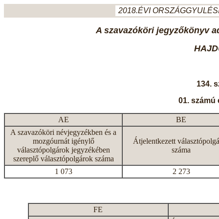
2018.ÉVI ORSZÁGGYULÉSI
A szavazóköri jegyzőkönyv ada
HAJD
134. 
01. számú 
AE
BE
A szavazóköri névjegyzékben és a
mozgóurnát igénylő
Átjelentkezett választópolg
választópolgárok jegyzékében
száma
szereplő választópolgárok száma
1 073
2 273
FE