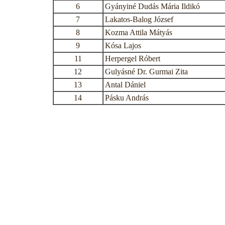
6
Gyányiné Dudás Mária Ildikó
7
Lakatos-Balog József
8
Kozma Attila Mátyás
9
Kósa Lajos
11
Herpergel Róbert
12
Gulyásné Dr. Gurmai Zita
13
Antal Dániel
14
Pásku András