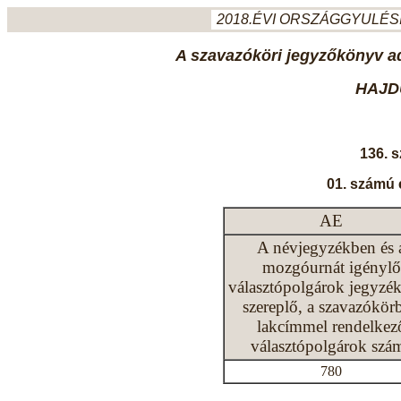
2018.ÉVI ORSZÁGGYULÉSI
A szavazóköri jegyzőkönyv ada
HAJD
136. 
01. számú 
AE
A névjegyzékben és 
mozgóurnát igénylő
választópolgárok jegyzé
szereplő, a szavazókör
lakcímmel rendelkez
választópolgárok szá
780