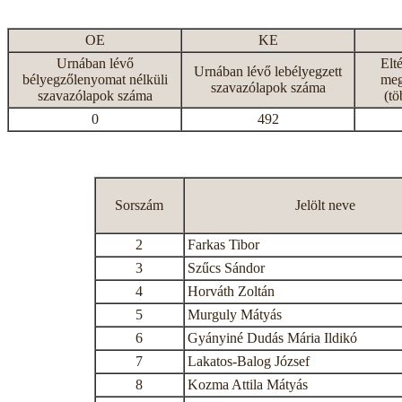
OE
KE
Urnában lévő
Elt
Urnában lévő lebélyegzett
bélyegzőlenyomat nélküli
meg
szavazólapok száma
szavazólapok száma
(tö
0
492
Sorszám
Jelölt neve
2
Farkas Tibor
3
Szűcs Sándor
4
Horváth Zoltán
5
Murguly Mátyás
6
Gyányiné Dudás Mária Ildikó
7
Lakatos-Balog József
8
Kozma Attila Mátyás