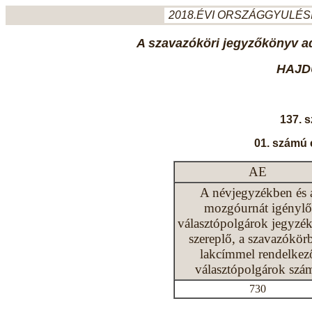
2018.ÉVI ORSZÁGGYULÉSI
A szavazóköri jegyzőkönyv ada
HAJD
137. 
01. számú 
AE
A névjegyzékben és 
mozgóurnát igénylő
választópolgárok jegyzé
szereplő, a szavazókör
lakcímmel rendelkez
választópolgárok szá
730