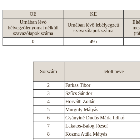
OE
KE
Urnában lévő
Elt
Urnában lévő lebélyegzett
bélyegzőlenyomat nélküli
meg
szavazólapok száma
szavazólapok száma
(tö
0
495
Sorszám
Jelölt neve
2
Farkas Tibor
3
Szűcs Sándor
4
Horváth Zoltán
5
Murguly Mátyás
6
Gyányiné Dudás Mária Ildikó
7
Lakatos-Balog József
8
Kozma Attila Mátyás