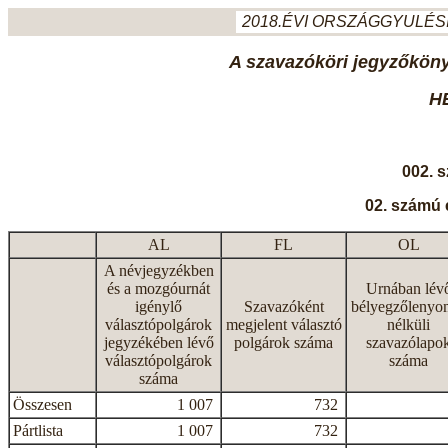
2018.ÉVI ORSZÁGGYULÉSI
A szavazóköri jegyzőkönyv
H
002. 
02. számú 
AL
FL
OL
A névjegyzékben
és a mozgóurnát
Urnában lév
igénylő
Szavazóként
bélyegzőlenyo
választópolgárok
megjelent választó
nélküli
jegyzékében lévő
polgárok száma
szavazólapo
választópolgárok
száma
száma
Összesen
1 007
732
Pártlista
1 007
732