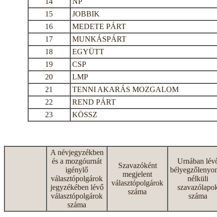
14
NP
15
JOBBIK
16
MEDETE PÁRT
17
MUNKÁSPÁRT
18
EGYÜTT
19
CSP
20
LMP
21
TENNI AKARÁS MOZGALOM
22
REND PÁRT
23
KÖSSZ
A névjegyzékben
és a mozgóurnát
Urnában lév
Szavazóként
igénylő
bélyegzőlenyo
megjelent
választópolgárok
nélküli
választópolgárok
jegyzékében lévő
szavazólapo
száma
választópolgárok
száma
száma