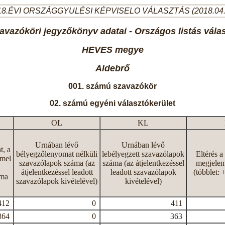
8.ÉVI ORSZÁGGYULÉSI KÉPVISELO VÁLASZTÁS (2018.04
avazóköri jegyzőkönyv adatai - Országos listás vála
HEVES megye
Aldebrő
001. számú szavazókör
02. számú egyéni választókerület
OL
KL
Urnában lévő
Urnában lévő
t, a
bélyegzőlenyomat nélküli
lebélyegzett szavazólapok
Eltérés a
mmel
szavazólapok száma (az
száma (az átjelentkezéssel
megjelen
átjelentkezéssel leadott
leadott szavazólapok
(többlet: 
áma
szavazólapok kivételével)
kivételével)
412
0
411
364
0
363