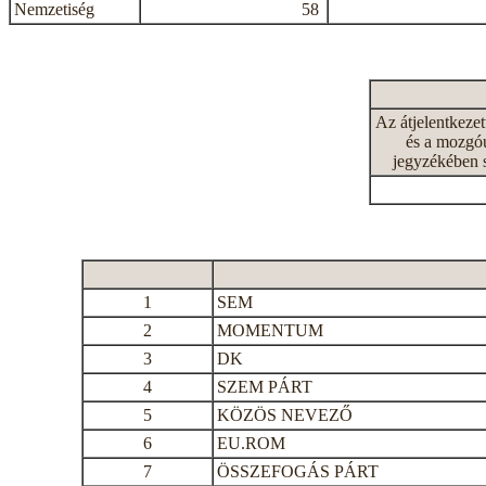
Nemzetiség
58
Az átjelentkeze
és a mozgóu
jegyzékében 
1
SEM
2
MOMENTUM
3
DK
4
SZEM PÁRT
5
KÖZÖS NEVEZŐ
6
EU.ROM
7
ÖSSZEFOGÁS PÁRT