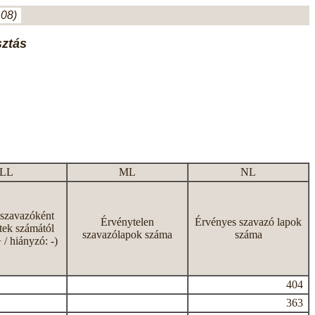
.08)
sztás
LL
ML
NL
 szavazóként
Érvénytelen
Érvényes szavazó lapok
tek számától
szavazólapok száma
száma
+ / hiányzó: -)
404
363