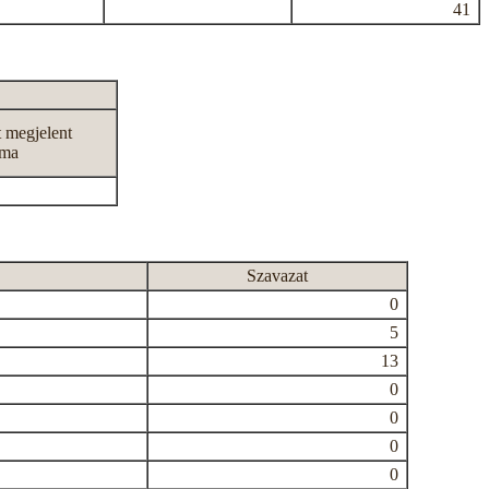
41
t megjelent
áma
Szavazat
0
5
13
0
0
0
0