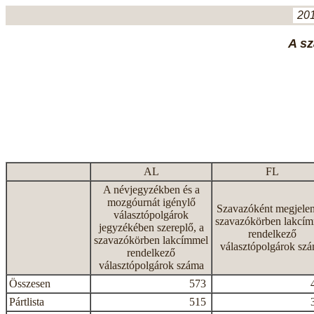
201
A sz
AL
FL
A névjegyzékben és a
mozgóurnát igénylő
Szavazóként megjelen
választópolgárok
szavazókörben lakcí
jegyzékében szereplő, a
rendelkező
szavazókörben lakcímmel
választópolgárok sz
rendelkező
választópolgárok száma
Összesen
573
Pártlista
515