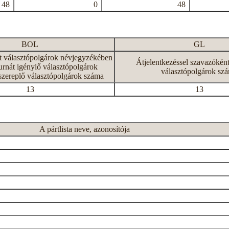
48
0
48
BOL
GL
tt választópolgárok névjegyzékében
Átjelentkezéssel szavazókén
rnát igénylő választópolgárok
választópolgárok sz
szereplő választópolgárok száma
13
13
A pártlista neve, azonosítója