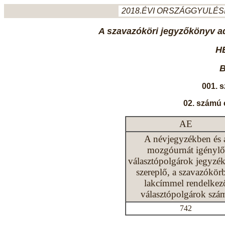
2018.ÉVI ORSZÁGGYULÉSI
A szavazóköri jegyzőkönyv ada
H
B
001. 
02. számú 
AE
A névjegyzékben és 
mozgóurnát igénylő
választópolgárok jegyzé
szereplő, a szavazókör
lakcímmel rendelkez
választópolgárok szá
742