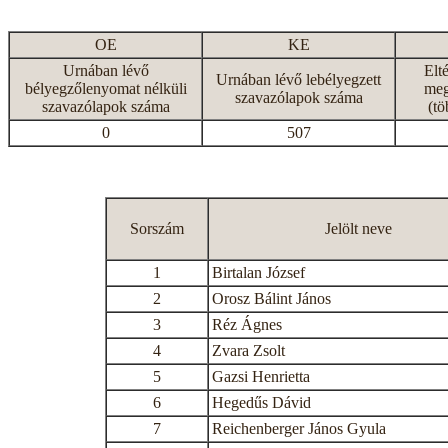
OE
KE
Urnában lévő
Elt
Urnában lévő lebélyegzett
bélyegzőlenyomat nélküli
meg
szavazólapok száma
szavazólapok száma
(tö
0
507
Sorszám
Jelölt neve
1
Birtalan József
2
Orosz Bálint János
3
Réz Ágnes
4
Zvara Zsolt
5
Gazsi Henrietta
6
Hegedűs Dávid
7
Reichenberger János Gyula