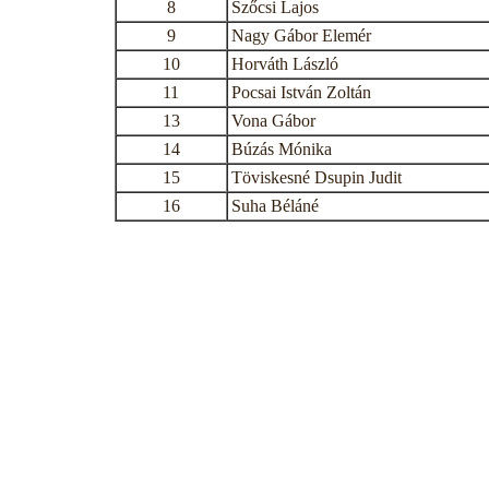
8
Szőcsi Lajos
9
Nagy Gábor Elemér
10
Horváth László
11
Pocsai István Zoltán
13
Vona Gábor
14
Búzás Mónika
15
Töviskesné Dsupin Judit
16
Suha Béláné