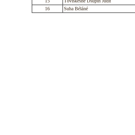
15
Töviskesné Dsupin Judit
16
Suha Béláné