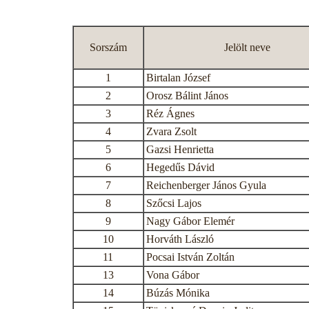
Sorszám
Jelölt neve
1
Birtalan József
2
Orosz Bálint János
3
Réz Ágnes
4
Zvara Zsolt
5
Gazsi Henrietta
6
Hegedűs Dávid
7
Reichenberger János Gyula
8
Szőcsi Lajos
9
Nagy Gábor Elemér
10
Horváth László
11
Pocsai István Zoltán
13
Vona Gábor
14
Búzás Mónika