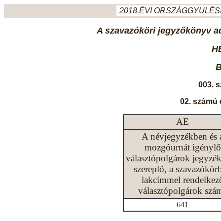
2018.ÉVI ORSZÁGGYULÉSI
A szavazóköri jegyzőkönyv ada
H
B
003. 
02. számú 
AE
A névjegyzékben és 
mozgóurnát igénylő
választópolgárok jegyzé
szereplő, a szavazókör
lakcímmel rendelkez
választópolgárok szá
641