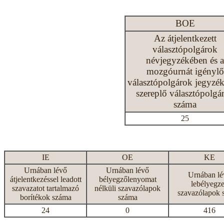
BOE
Az átjelentkezett
választópolgárok
névjegyzékében és a
mozgóurnát igénylő
választópolgárok jegyzé
szereplő választópolgá
száma
25
IE
OE
KE
Urnában lévő
Urnában lévő
Urnában lé
átjelentkezéssel leadott
bélyegzőlenyomat
lebélyegze
szavazatot tartalmazó
nélküli szavazólapok
szavazólapok 
borítékok száma
száma
24
0
416