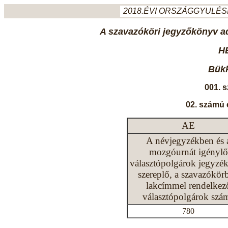
2018.ÉVI ORSZÁGGYULÉSI
A szavazóköri jegyzőkönyv ada
H
Bükk
001. 
02. számú 
AE
A névjegyzékben és 
mozgóurnát igénylő
választópolgárok jegyzé
szereplő, a szavazókör
lakcímmel rendelkez
választópolgárok szá
780