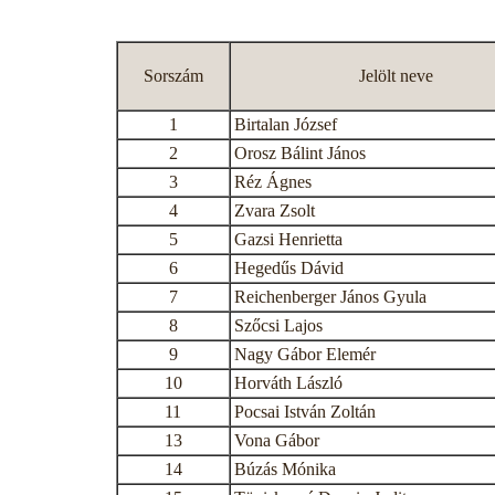
Sorszám
Jelölt neve
1
Birtalan József
2
Orosz Bálint János
3
Réz Ágnes
4
Zvara Zsolt
5
Gazsi Henrietta
6
Hegedűs Dávid
7
Reichenberger János Gyula
8
Szőcsi Lajos
9
Nagy Gábor Elemér
10
Horváth László
11
Pocsai István Zoltán
13
Vona Gábor
14
Búzás Mónika