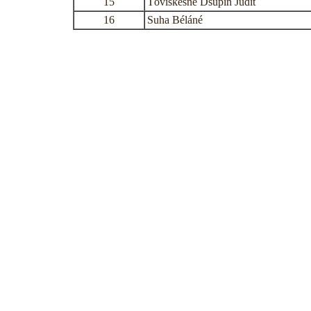
15
Töviskesné Dsupin Judit
16
Suha Béláné