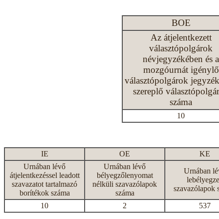
BOE
Az átjelentkezett
választópolgárok
névjegyzékében és a
mozgóurnát igénylő
választópolgárok jegyzé
szereplő választópolgá
száma
10
IE
OE
KE
Urnában lévő
Urnában lévő
Urnában lé
átjelentkezéssel leadott
bélyegzőlenyomat
lebélyegze
szavazatot tartalmazó
nélküli szavazólapok
szavazólapok 
borítékok száma
száma
10
2
537