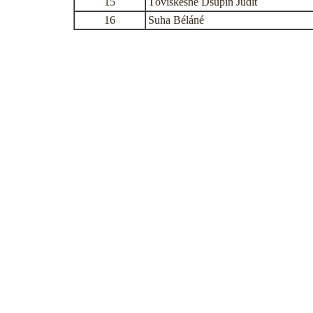
15
Töviskesné Dsupin Judit
16
Suha Béláné