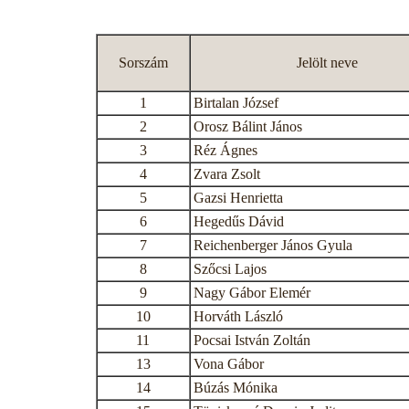
Sorszám
Jelölt neve
1
Birtalan József
2
Orosz Bálint János
3
Réz Ágnes
4
Zvara Zsolt
5
Gazsi Henrietta
6
Hegedűs Dávid
7
Reichenberger János Gyula
8
Szőcsi Lajos
9
Nagy Gábor Elemér
10
Horváth László
11
Pocsai István Zoltán
13
Vona Gábor
14
Búzás Mónika