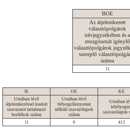
BOE
Az átjelentkezett
választópolgárok
névjegyzékében és a
mozgóurnát igénylő
választópolgárok jegyzé
szereplő választópolgá
száma
11
IE
OE
KE
Urnában lévő
Urnában lévő
Urnában lé
átjelentkezéssel leadott
bélyegzőlenyomat
lebélyegze
szavazatot tartalmazó
nélküli szavazólapok
szavazólapok 
borítékok száma
száma
11
0
412