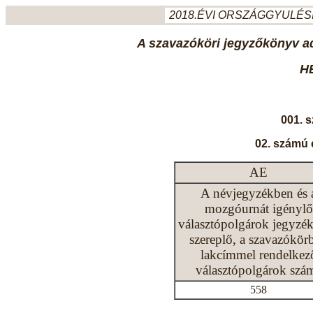
2018.ÉVI ORSZÁGGYULÉSI
A szavazóköri jegyzőkönyv ada
H
001. 
02. számú 
AE
A névjegyzékben és 
mozgóurnát igénylő
választópolgárok jegyzé
szereplő, a szavazókör
lakcímmel rendelkez
választópolgárok szá
558