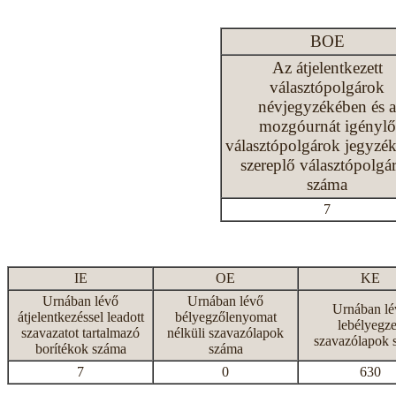
BOE
Az átjelentkezett
választópolgárok
névjegyzékében és a
mozgóurnát igénylő
választópolgárok jegyzé
szereplő választópolgá
száma
7
IE
OE
KE
Urnában lévő
Urnában lévő
Urnában lé
átjelentkezéssel leadott
bélyegzőlenyomat
lebélyegze
szavazatot tartalmazó
nélküli szavazólapok
szavazólapok 
borítékok száma
száma
7
0
630