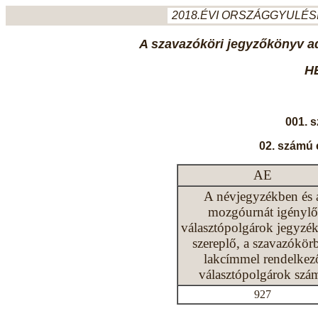
2018.ÉVI ORSZÁGGYULÉSI
A szavazóköri jegyzőkönyv ada
H
001. 
02. számú 
AE
A névjegyzékben és 
mozgóurnát igénylő
választópolgárok jegyzé
szereplő, a szavazókör
lakcímmel rendelkez
választópolgárok szá
927