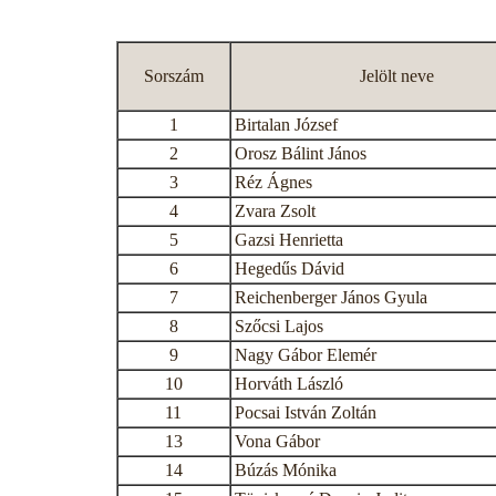
Sorszám
Jelölt neve
1
Birtalan József
2
Orosz Bálint János
3
Réz Ágnes
4
Zvara Zsolt
5
Gazsi Henrietta
6
Hegedűs Dávid
7
Reichenberger János Gyula
8
Szőcsi Lajos
9
Nagy Gábor Elemér
10
Horváth László
11
Pocsai István Zoltán
13
Vona Gábor
14
Búzás Mónika