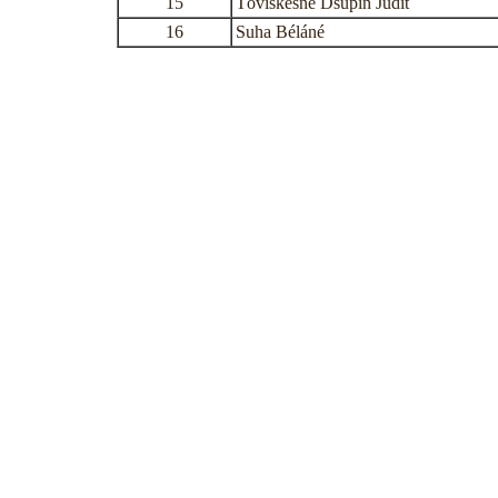
15
Töviskesné Dsupin Judit
16
Suha Béláné