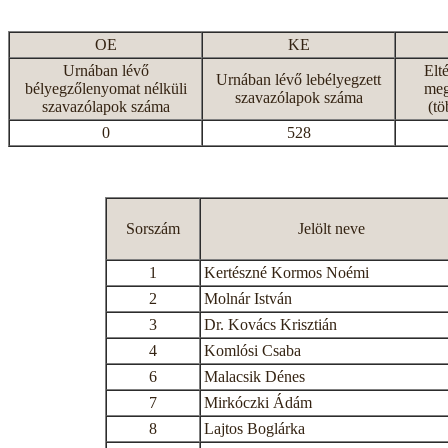
OE
KE
Urnában lévő
Elt
Urnában lévő lebélyegzett
bélyegzőlenyomat nélküli
meg
szavazólapok száma
szavazólapok száma
(tö
0
528
Sorszám
Jelölt neve
1
Kertészné Kormos Noémi
2
Molnár István
3
Dr. Kovács Krisztián
4
Komlósi Csaba
6
Malacsik Dénes
7
Mirkóczki Ádám
8
Lajtos Boglárka