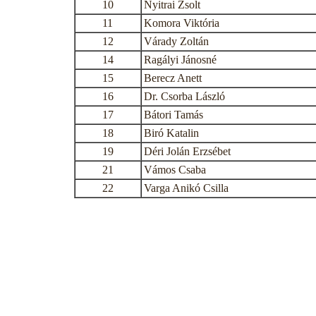
10
Nyitrai Zsolt
11
Komora Viktória
12
Várady Zoltán
14
Ragályi Jánosné
15
Berecz Anett
16
Dr. Csorba László
17
Bátori Tamás
18
Biró Katalin
19
Déri Jolán Erzsébet
21
Vámos Csaba
22
Varga Anikó Csilla