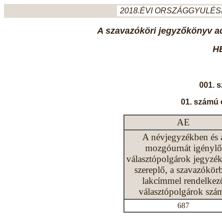
2018.ÉVI ORSZÁGGYULÉSI
A szavazóköri jegyzőkönyv ada
H
001. 
01. számú 
AE
A névjegyzékben és 
mozgóurnát igénylő
választópolgárok jegyzé
szereplő, a szavazókör
lakcímmel rendelkez
választópolgárok szá
687