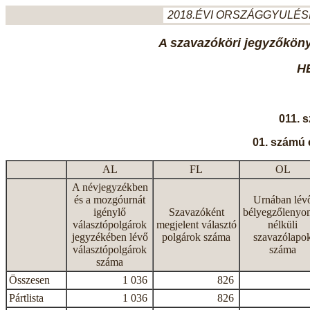
2018.ÉVI ORSZÁGGYULÉSI
A szavazóköri jegyzőkönyv
H
011. 
01. számú 
AL
FL
OL
A névjegyzékben
és a mozgóurnát
Urnában lév
igénylő
Szavazóként
bélyegzőlenyo
választópolgárok
megjelent választó
nélküli
jegyzékében lévő
polgárok száma
szavazólapo
választópolgárok
száma
száma
Összesen
1 036
826
Pártlista
1 036
826