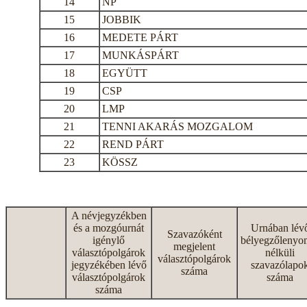
14
NP
15
JOBBIK
16
MEDETE PÁRT
17
MUNKÁSPÁRT
18
EGYÜTT
19
CSP
20
LMP
21
TENNI AKARÁS MOZGALOM
22
REND PÁRT
23
KÖSSZ
A névjegyzékben
és a mozgóurnát
Urnában lév
Szavazóként
igénylő
bélyegzőlenyo
megjelent
választópolgárok
nélküli
választópolgárok
jegyzékében lévő
szavazólapo
száma
választópolgárok
száma
száma