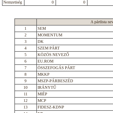
Nemzetiség
0
0
A pártlista ne
1
SEM
2
MOMENTUM
3
DK
4
SZEM PÁRT
5
KÖZÖS NEVEZŐ
6
EU.ROM
7
ÖSSZEFOGÁS PÁRT
8
MKKP
9
MSZP-PÁRBESZÉD
10
IRÁNYTŰ
11
MIÉP
12
MCP
13
FIDESZ-KDNP