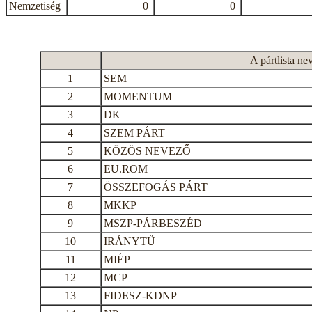
Nemzetiség
0
0
A pártlista ne
1
SEM
2
MOMENTUM
3
DK
4
SZEM PÁRT
5
KÖZÖS NEVEZŐ
6
EU.ROM
7
ÖSSZEFOGÁS PÁRT
8
MKKP
9
MSZP-PÁRBESZÉD
10
IRÁNYTŰ
11
MIÉP
12
MCP
13
FIDESZ-KDNP