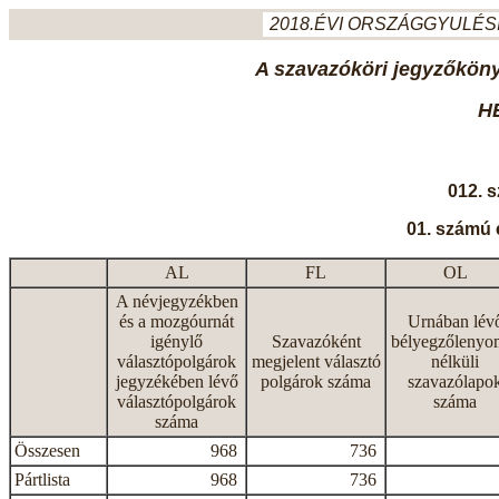
2018.ÉVI ORSZÁGGYULÉSI
A szavazóköri jegyzőkönyv
H
012. 
01. számú 
AL
FL
OL
A névjegyzékben
és a mozgóurnát
Urnában lév
igénylő
Szavazóként
bélyegzőlenyo
választópolgárok
megjelent választó
nélküli
jegyzékében lévő
polgárok száma
szavazólapo
választópolgárok
száma
száma
Összesen
968
736
Pártlista
968
736