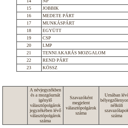
14
NP
15
JOBBIK
16
MEDETE PÁRT
17
MUNKÁSPÁRT
18
EGYÜTT
19
CSP
20
LMP
21
TENNI AKARÁS MOZGALOM
22
REND PÁRT
23
KÖSSZ
A névjegyzékben
és a mozgóurnát
Urnában lév
Szavazóként
igénylő
bélyegzőlenyo
megjelent
választópolgárok
nélküli
választópolgárok
jegyzékében lévő
szavazólapo
száma
választópolgárok
száma
száma