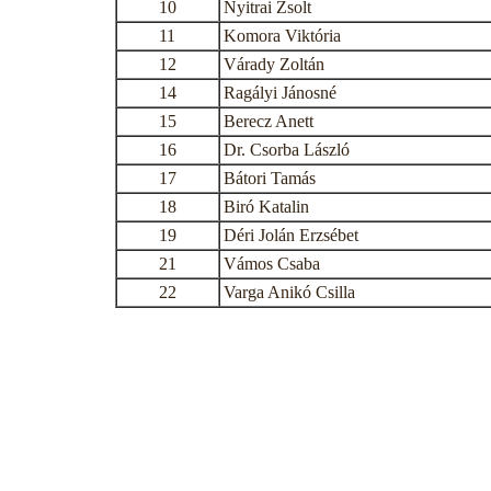
10
Nyitrai Zsolt
11
Komora Viktória
12
Várady Zoltán
14
Ragályi Jánosné
15
Berecz Anett
16
Dr. Csorba László
17
Bátori Tamás
18
Biró Katalin
19
Déri Jolán Erzsébet
21
Vámos Csaba
22
Varga Anikó Csilla