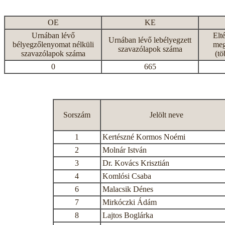
OE
KE
Urnában lévő
Elt
Urnában lévő lebélyegzett
bélyegzőlenyomat nélküli
meg
szavazólapok száma
szavazólapok száma
(tö
0
665
Sorszám
Jelölt neve
1
Kertészné Kormos Noémi
2
Molnár István
3
Dr. Kovács Krisztián
4
Komlósi Csaba
6
Malacsik Dénes
7
Mirkóczki Ádám
8
Lajtos Boglárka