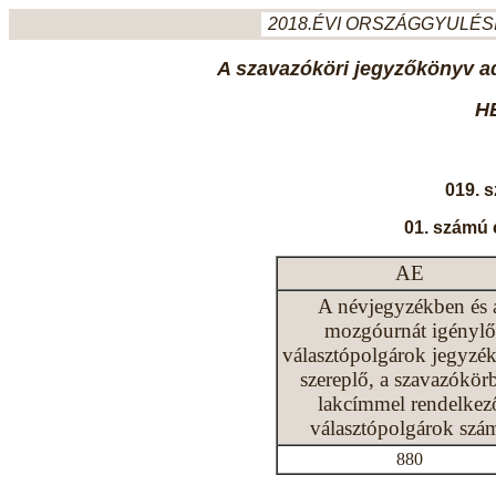
2018.ÉVI ORSZÁGGYULÉSI
A szavazóköri jegyzőkönyv ada
H
019. 
01. számú 
AE
A névjegyzékben és 
mozgóurnát igénylő
választópolgárok jegyzé
szereplő, a szavazókör
lakcímmel rendelkez
választópolgárok szá
880