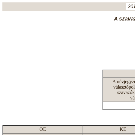
201
A szavaz
A névjegyz
választópol
szavazók
vá
OE
KE