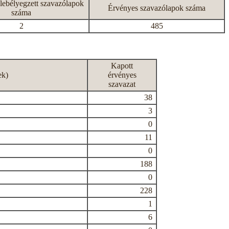
lebélyegzett szavazólapok
Érvényes szavazólapok száma
száma
2
485
Kapott
ek)
érvényes
szavazat
38
3
0
11
0
188
0
228
1
6