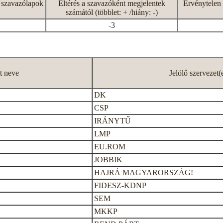
 szavazólapok
Eltérés a szavazóként megjelentek
Érvénytelen 
számától (többlet: + /hiány: -)
-3
lt neve
Jelölő szervezet(
DK
CSP
IRÁNYTŰ
LMP
EU.ROM
JOBBIK
HAJRÁ MAGYARORSZÁG!
FIDESZ-KDNP
SEM
MKKP