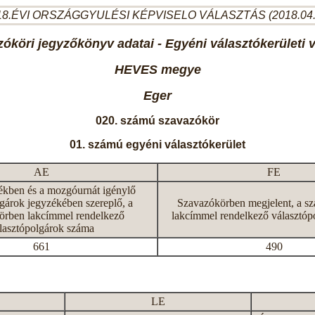
8.ÉVI ORSZÁGGYULÉSI KÉPVISELO VÁLASZTÁS (2018.04
óköri jegyzőkönyv adatai - Egyéni választókerületi 
HEVES megye
Eger
020. számú szavazókör
01. számú egyéni választókerület
AE
FE
ékben és a mozgóurnát igénylő
gárok jegyzékében szereplő, a
Szavazókörben megjelent, a s
örben lakcímmel rendelkező
lakcímmel rendelkező választóp
lasztópolgárok száma
661
490
LE