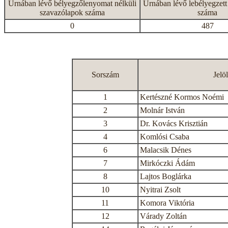
Urnában lévő bélyegzőlenyomat nélküli
Urnában lévő lebélyegzett
szavazólapok száma
száma
0
487
Sorszám
Jelö
1
Kertészné Kormos Noémi
2
Molnár István
3
Dr. Kovács Krisztián
4
Komlósi Csaba
6
Malacsik Dénes
7
Mirkóczki Ádám
8
Lajtos Boglárka
10
Nyitrai Zsolt
11
Komora Viktória
12
Várady Zoltán