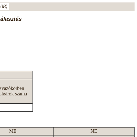
.08)
választás
zavazókörben
olgárok száma
ME
NE