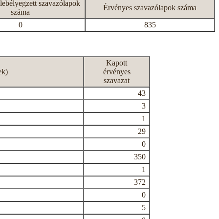
lebélyegzett szavazólapok
Érvényes szavazólapok száma
száma
0
835
Kapott
ek)
érvényes
szavazat
43
3
1
29
0
350
1
372
0
5