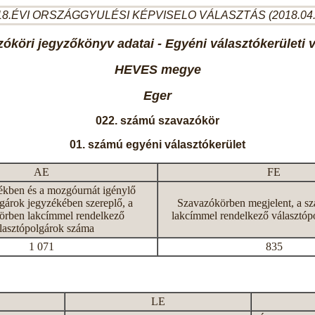
8.ÉVI ORSZÁGGYULÉSI KÉPVISELO VÁLASZTÁS (2018.04
óköri jegyzőkönyv adatai - Egyéni választókerületi 
HEVES megye
Eger
022. számú szavazókör
01. számú egyéni választókerület
AE
FE
ékben és a mozgóurnát igénylő
gárok jegyzékében szereplő, a
Szavazókörben megjelent, a s
örben lakcímmel rendelkező
lakcímmel rendelkező választóp
lasztópolgárok száma
1 071
835
LE