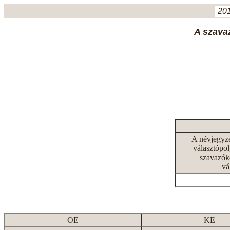
201
A szavaz
A névjegyz
választópol
szavazók
vá
OE
KE