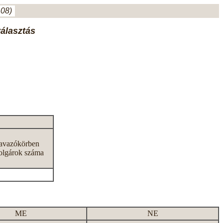
.08)
választás
zavazókörben
olgárok száma
ME
NE