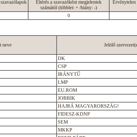
 szavazólapok
Eltérés a szavazóként megjelentek
Érvénytelen 
számától (többlet: + /hiány: -)
0
lt neve
Jelölő szervezet(
DK
CSP
IRÁNYTŰ
LMP
EU.ROM
JOBBIK
HAJRÁ MAGYARORSZÁG!
FIDESZ-KDNP
SEM
MKKP