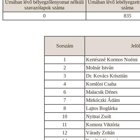
Urnában lévő bélyegzőlenyomat nélküli
Urnában lévő lebélyegzett
szavazólapok száma
száma
0
835
Sorszám
Jelö
1
Kertészné Kormos Noémi
2
Molnár István
3
Dr. Kovács Krisztián
4
Komlósi Csaba
6
Malacsik Dénes
7
Mirkóczki Ádám
8
Lajtos Boglárka
10
Nyitrai Zsolt
11
Komora Viktória
12
Várady Zoltán