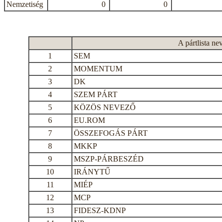
Nemzetiség
0
0
A pártlista ne
1
SEM
2
MOMENTUM
3
DK
4
SZEM PÁRT
5
KÖZÖS NEVEZŐ
6
EU.ROM
7
ÖSSZEFOGÁS PÁRT
8
MKKP
9
MSZP-PÁRBESZÉD
10
IRÁNYTŰ
11
MIÉP
12
MCP
13
FIDESZ-KDNP