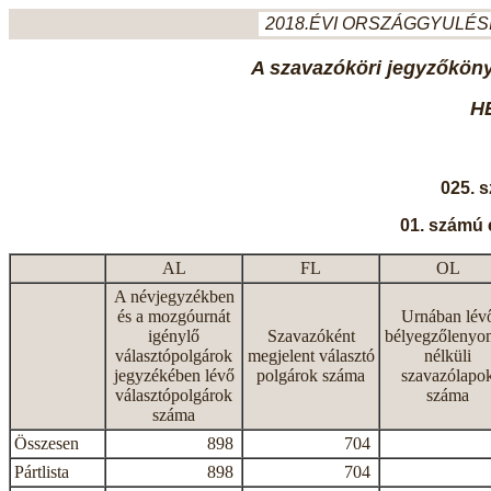
2018.ÉVI ORSZÁGGYULÉSI
A szavazóköri jegyzőkönyv
H
025. 
01. számú 
AL
FL
OL
A névjegyzékben
és a mozgóurnát
Urnában lév
igénylő
Szavazóként
bélyegzőlenyo
választópolgárok
megjelent választó
nélküli
jegyzékében lévő
polgárok száma
szavazólapo
választópolgárok
száma
száma
Összesen
898
704
Pártlista
898
704