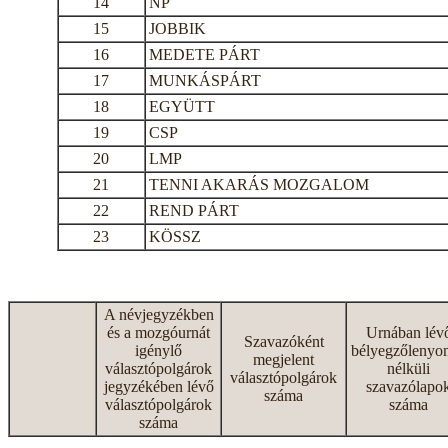
14
NP
15
JOBBIK
16
MEDETE PÁRT
17
MUNKÁSPÁRT
18
EGYÜTT
19
CSP
20
LMP
21
TENNI AKARÁS MOZGALOM
22
REND PÁRT
23
KÖSSZ
A névjegyzékben
és a mozgóurnát
Urnában lév
Szavazóként
igénylő
bélyegzőlenyo
megjelent
választópolgárok
nélküli
választópolgárok
jegyzékében lévő
szavazólapo
száma
választópolgárok
száma
száma