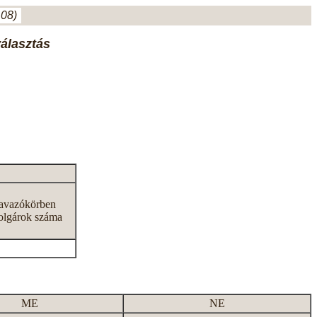
.08)
választás
zavazókörben
olgárok száma
ME
NE