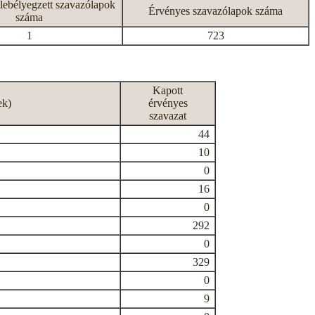
lebélyegzett szavazólapok
Érvényes szavazólapok száma
száma
1
723
Kapott
ek)
érvényes
szavazat
44
10
0
16
0
292
0
329
0
9