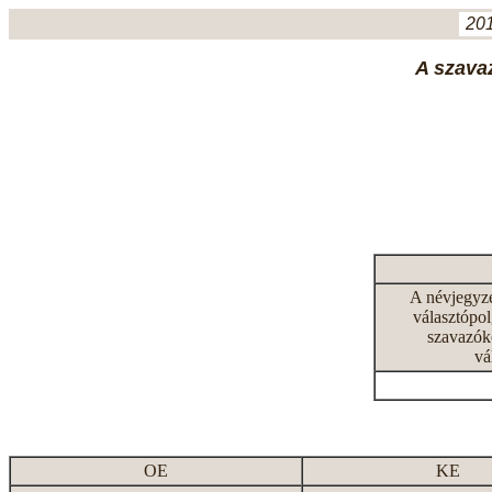
201
A szavaz
A névjegyz
választópol
szavazók
vá
OE
KE