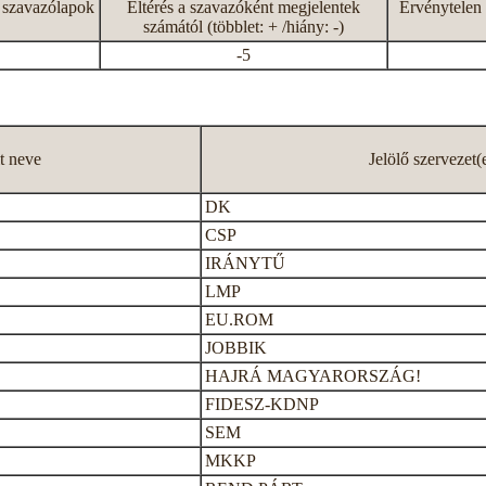
 szavazólapok
Eltérés a szavazóként megjelentek
Érvénytelen 
számától (többlet: + /hiány: -)
-5
lt neve
Jelölő szervezet(
DK
CSP
IRÁNYTŰ
LMP
EU.ROM
JOBBIK
HAJRÁ MAGYARORSZÁG!
FIDESZ-KDNP
SEM
MKKP