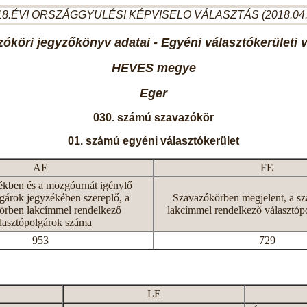
8.ÉVI ORSZÁGGYULÉSI KÉPVISELO VÁLASZTÁS (2018.04
óköri jegyzőkönyv adatai - Egyéni választókerületi 
HEVES megye
Eger
030. számú szavazókör
01. számú egyéni választókerület
AE
FE
ékben és a mozgóurnát igénylő
gárok jegyzékében szereplő, a
Szavazókörben megjelent, a s
örben lakcímmel rendelkező
lakcímmel rendelkező választóp
lasztópolgárok száma
953
729
LE