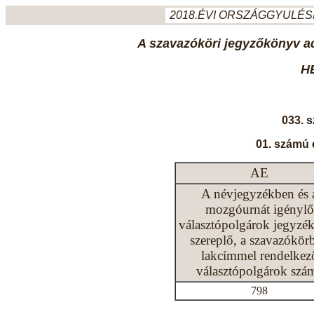
2018.ÉVI ORSZÁGGYULÉSI
A szavazóköri jegyzőkönyv ada
H
033. 
01. számú 
AE
A névjegyzékben és 
mozgóurnát igénylő
választópolgárok jegyzé
szereplő, a szavazókör
lakcímmel rendelkez
választópolgárok szá
798