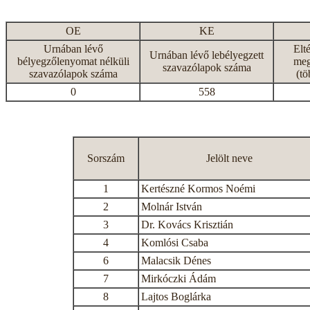
OE
KE
Urnában lévő
Elt
Urnában lévő lebélyegzett
bélyegzőlenyomat nélküli
meg
szavazólapok száma
szavazólapok száma
(tö
0
558
Sorszám
Jelölt neve
1
Kertészné Kormos Noémi
2
Molnár István
3
Dr. Kovács Krisztián
4
Komlósi Csaba
6
Malacsik Dénes
7
Mirkóczki Ádám
8
Lajtos Boglárka