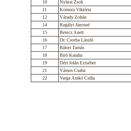
10
Nyitrai Zsolt
11
Komora Viktória
12
Várady Zoltán
14
Ragályi Jánosné
15
Berecz Anett
16
Dr. Csorba László
17
Bátori Tamás
18
Biró Katalin
19
Déri Jolán Erzsébet
21
Vámos Csaba
22
Varga Anikó Csilla