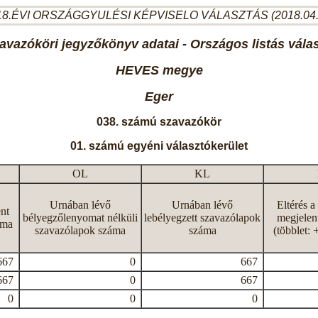
8.ÉVI ORSZÁGGYULÉSI KÉPVISELO VÁLASZTÁS (2018.04
avazóköri jegyzőkönyv adatai - Országos listás vála
HEVES megye
Eger
038. számú szavazókör
01. számú egyéni választókerület
OL
KL
Urnában lévő
Urnában lévő
Eltérés a
nt
bélyegzőlenyomat nélküli
lebélyegzett szavazólapok
megjelen
áma
szavazólapok száma
száma
(többlet: 
667
0
667
667
0
667
0
0
0