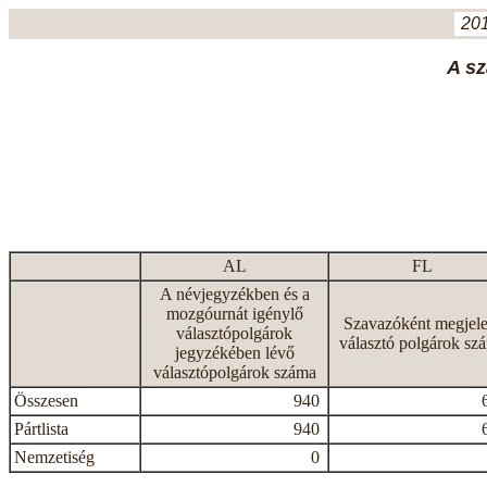
201
A sz
AL
FL
A névjegyzékben és a
mozgóurnát igénylő
Szavazóként megjele
választópolgárok
választó polgárok sz
jegyzékében lévő
választópolgárok száma
Összesen
940
Pártlista
940
Nemzetiség
0