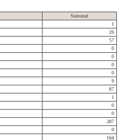
Szavazat
1
26
57
0
0
0
0
9
87
1
0
0
287
0
164