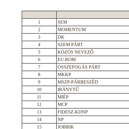
1
SEM
2
MOMENTUM
3
DK
4
SZEM PÁRT
5
KÖZÖS NEVEZŐ
6
EU.ROM
7
ÖSSZEFOGÁS PÁRT
8
MKKP
9
MSZP-PÁRBESZÉD
10
IRÁNYTŰ
11
MIÉP
12
MCP
13
FIDESZ-KDNP
14
NP
15
JOBBIK