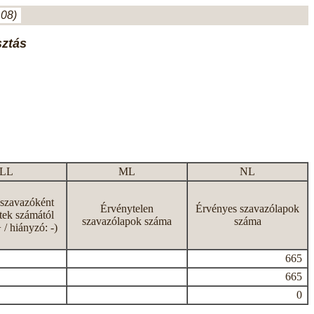
.08)
sztás
LL
ML
NL
 szavazóként
Érvénytelen
Érvényes szavazólapok
tek számától
szavazólapok száma
száma
+ / hiányzó: -)
665
665
0