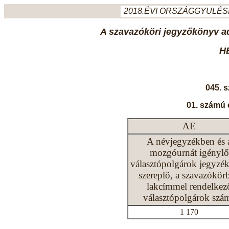
2018.ÉVI ORSZÁGGYULÉSI
A szavazóköri jegyzőkönyv ada
H
045. 
01. számú 
AE
A névjegyzékben és 
mozgóurnát igénylő
választópolgárok jegyzé
szereplő, a szavazókör
lakcímmel rendelkez
választópolgárok szá
1 170