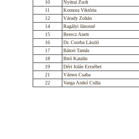
10
Nyitrai Zsolt
11
Komora Viktória
12
Várady Zoltán
14
Ragályi Jánosné
15
Berecz Anett
16
Dr. Csorba László
17
Bátori Tamás
18
Biró Katalin
19
Déri Jolán Erzsébet
21
Vámos Csaba
22
Varga Anikó Csilla