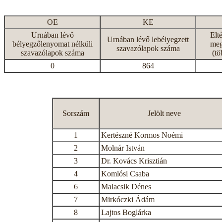
OE
KE
Urnában lévő
Elt
Urnában lévő lebélyegzett
bélyegzőlenyomat nélküli
meg
szavazólapok száma
szavazólapok száma
(tö
0
864
Sorszám
Jelölt neve
1
Kertészné Kormos Noémi
2
Molnár István
3
Dr. Kovács Krisztián
4
Komlósi Csaba
6
Malacsik Dénes
7
Mirkóczki Ádám
8
Lajtos Boglárka