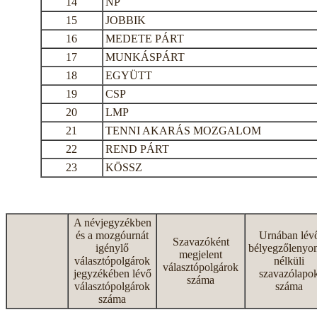
14
NP
15
JOBBIK
16
MEDETE PÁRT
17
MUNKÁSPÁRT
18
EGYÜTT
19
CSP
20
LMP
21
TENNI AKARÁS MOZGALOM
22
REND PÁRT
23
KÖSSZ
A névjegyzékben
és a mozgóurnát
Urnában lév
Szavazóként
igénylő
bélyegzőlenyo
megjelent
választópolgárok
nélküli
választópolgárok
jegyzékében lévő
szavazólapo
száma
választópolgárok
száma
száma