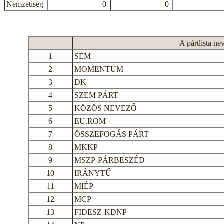
Nemzetiség
0
0
A pártlista ne
1
SEM
2
MOMENTUM
3
DK
4
SZEM PÁRT
5
KÖZÖS NEVEZŐ
6
EU.ROM
7
ÖSSZEFOGÁS PÁRT
8
MKKP
9
MSZP-PÁRBESZÉD
10
IRÁNYTŰ
11
MIÉP
12
MCP
13
FIDESZ-KDNP