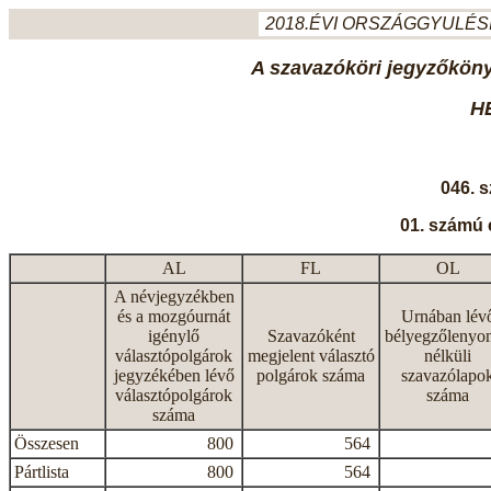
2018.ÉVI ORSZÁGGYULÉSI
A szavazóköri jegyzőkönyv
H
046. 
01. számú 
AL
FL
OL
A névjegyzékben
és a mozgóurnát
Urnában lév
igénylő
Szavazóként
bélyegzőlenyo
választópolgárok
megjelent választó
nélküli
jegyzékében lévő
polgárok száma
szavazólapo
választópolgárok
száma
száma
Összesen
800
564
Pártlista
800
564