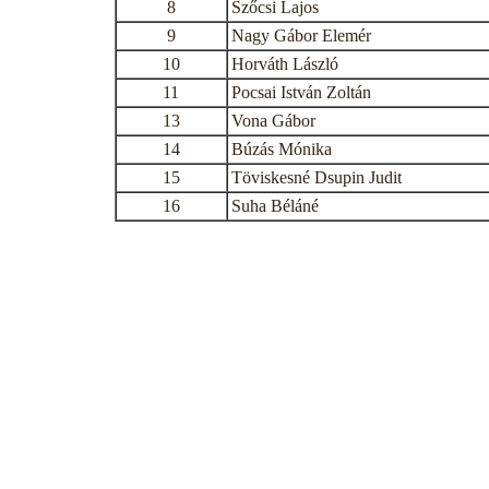
8
Szőcsi Lajos
9
Nagy Gábor Elemér
10
Horváth László
11
Pocsai István Zoltán
13
Vona Gábor
14
Búzás Mónika
15
Töviskesné Dsupin Judit
16
Suha Béláné