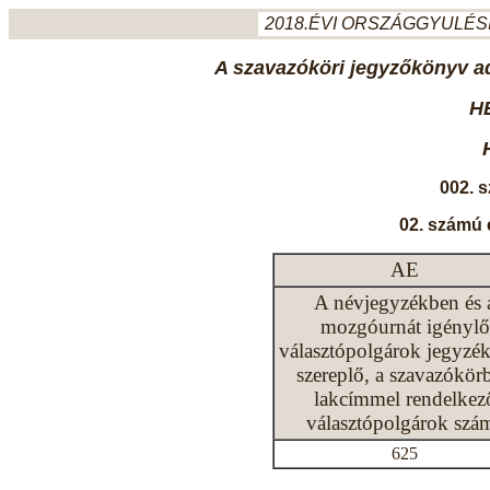
2018.ÉVI ORSZÁGGYULÉSI
A szavazóköri jegyzőkönyv ada
H
002. 
02. számú 
AE
A névjegyzékben és 
mozgóurnát igénylő
választópolgárok jegyzé
szereplő, a szavazókör
lakcímmel rendelkez
választópolgárok szá
625