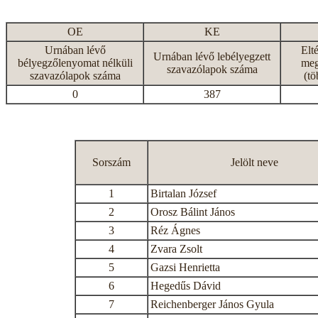
OE
KE
Urnában lévő
Elt
Urnában lévő lebélyegzett
bélyegzőlenyomat nélküli
meg
szavazólapok száma
szavazólapok száma
(tö
0
387
Sorszám
Jelölt neve
1
Birtalan József
2
Orosz Bálint János
3
Réz Ágnes
4
Zvara Zsolt
5
Gazsi Henrietta
6
Hegedűs Dávid
7
Reichenberger János Gyula