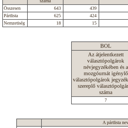
száma
Összesen
643
439
Pártlista
625
424
Nemzetiség
18
15
BOL
Az átjelentkezett
választópolgárok
névjegyzékében és a
mozgóurnát igénylő
választópolgárok jegyzé
szereplő választópolgá
száma
7
A pártlista ne