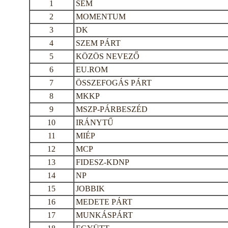
1
SEM
2
MOMENTUM
3
DK
4
SZEM PÁRT
5
KÖZÖS NEVEZŐ
6
EU.ROM
7
ÖSSZEFOGÁS PÁRT
8
MKKP
9
MSZP-PÁRBESZÉD
10
IRÁNYTŰ
11
MIÉP
12
MCP
13
FIDESZ-KDNP
14
NP
15
JOBBIK
16
MEDETE PÁRT
17
MUNKÁSPÁRT