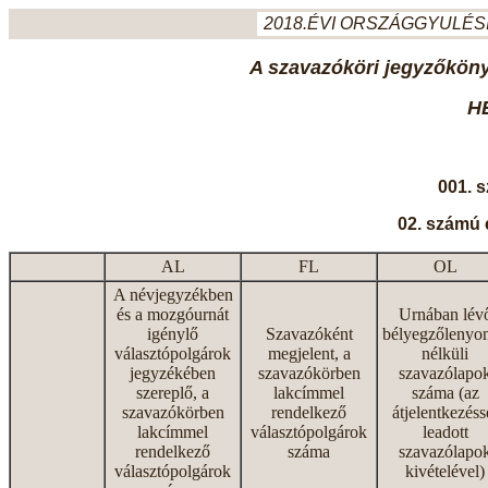
2018.ÉVI ORSZÁGGYULÉSI
A szavazóköri jegyzőkönyv
H
001. 
02. számú 
AL
FL
OL
A névjegyzékben
és a mozgóurnát
Urnában lév
igénylő
Szavazóként
bélyegzőlenyo
választópolgárok
megjelent, a
nélküli
jegyzékében
szavazókörben
szavazólapo
szereplő, a
lakcímmel
száma (az
szavazókörben
rendelkező
átjelentkezéss
lakcímmel
választópolgárok
leadott
rendelkező
száma
szavazólapo
választópolgárok
kivételével)