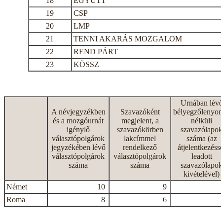
18
EGYÜTT
19
CSP
20
LMP
21
TENNI AKARÁS MOZGALOM
22
REND PÁRT
23
KÖSSZ
Urnában lév
A névjegyzékben
Szavazóként
bélyegzőlenyo
és a mozgóurnát
megjelent, a
nélküli
igénylő
szavazókörben
szavazólapo
választópolgárok
lakcímmel
száma (az
jegyzékében lévő
rendelkező
átjelentkezéss
választópolgárok
választópolgárok
leadott
száma
száma
szavazólapo
kivételével)
Német
10
9
Roma
8
6