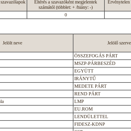
 szavazólapok
Eltérés a szavazóként megjelentek
Érvénytelen 
számától (többlet: + /hiány: -)
0
Jelölt neve
Jelölő szerve
ÖSSZEFOGÁS PÁRT
MSZP-PÁRBESZÉD
EGYÜTT
IRÁNYTŰ
MEDETE PÁRT
REND PÁRT
la
LMP
EU.ROM
LENDÜLETTEL
FIDESZ-KDNP