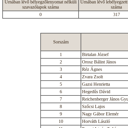
Urnában lévő bélyegzőlenyomat nélküli
Urnában lévő lebélyegzett
szavazólapok száma
száma
0
317
Sorszám
1
Birtalan József
2
Orosz Bálint János
3
Réz Ágnes
4
Zvara Zsolt
5
Gazsi Henrietta
6
Hegedűs Dávid
7
Reichenberger János Gyu
8
Szőcsi Lajos
9
Nagy Gábor Elemér
10
Horváth László