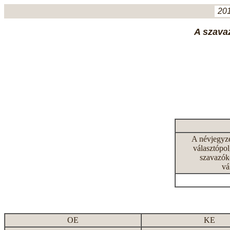
201
A szavaz
A névjegyz
választópol
szavazók
vá
OE
KE