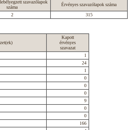
lebélyegzett szavazólapok
Érvényes szavazólapok száma
száma
2
315
Kapott
zet(ek)
érvényes
szavazat
1
24
1
0
0
0
9
0
0
166