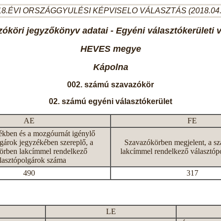
8.ÉVI ORSZÁGGYULÉSI KÉPVISELO VÁLASZTÁS (2018.04
óköri jegyzőkönyv adatai - Egyéni választókerületi 
HEVES megye
Kápolna
002. számú szavazókör
02. számú egyéni választókerület
AE
FE
ékben és a mozgóurnát igénylő
gárok jegyzékében szereplő, a
Szavazókörben megjelent, a s
örben lakcímmel rendelkező
lakcímmel rendelkező választóp
lasztópolgárok száma
490
317
LE