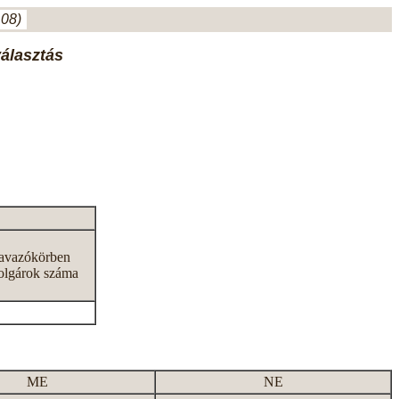
.08)
választás
zavazókörben
olgárok száma
ME
NE