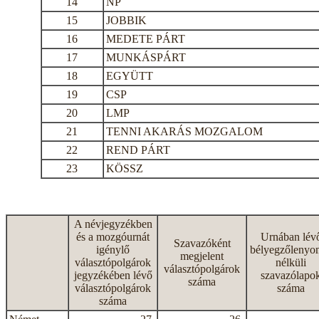
14
NP
15
JOBBIK
16
MEDETE PÁRT
17
MUNKÁSPÁRT
18
EGYÜTT
19
CSP
20
LMP
21
TENNI AKARÁS MOZGALOM
22
REND PÁRT
23
KÖSSZ
A névjegyzékben
és a mozgóurnát
Urnában lév
Szavazóként
igénylő
bélyegzőlenyo
megjelent
választópolgárok
nélküli
választópolgárok
jegyzékében lévő
szavazólapo
száma
választópolgárok
száma
száma