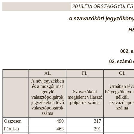
2018.ÉVI ORSZÁGGYULÉSI
A szavazóköri jegyzőkönyv
H
002. 
02. számú 
AL
FL
OL
A névjegyzékben
és a mozgóurnát
Urnában lév
igénylő
Szavazóként
bélyegzőlenyo
választópolgárok
megjelent választó
nélküli
jegyzékében lévő
polgárok száma
szavazólapo
választópolgárok
száma
száma
Összesen
490
317
Pártlista
463
291