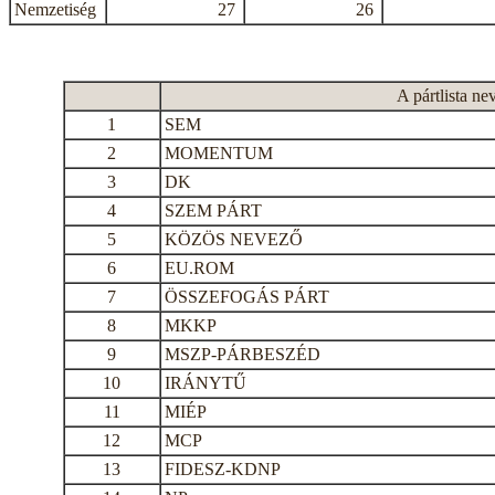
Nemzetiség
27
26
A pártlista ne
1
SEM
2
MOMENTUM
3
DK
4
SZEM PÁRT
5
KÖZÖS NEVEZŐ
6
EU.ROM
7
ÖSSZEFOGÁS PÁRT
8
MKKP
9
MSZP-PÁRBESZÉD
10
IRÁNYTŰ
11
MIÉP
12
MCP
13
FIDESZ-KDNP