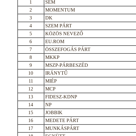
1
SEM
2
MOMENTUM
3
DK
4
SZEM PÁRT
5
KÖZÖS NEVEZŐ
6
EU.ROM
7
ÖSSZEFOGÁS PÁRT
8
MKKP
9
MSZP-PÁRBESZÉD
10
IRÁNYTŰ
11
MIÉP
12
MCP
13
FIDESZ-KDNP
14
NP
15
JOBBIK
16
MEDETE PÁRT
17
MUNKÁSPÁRT