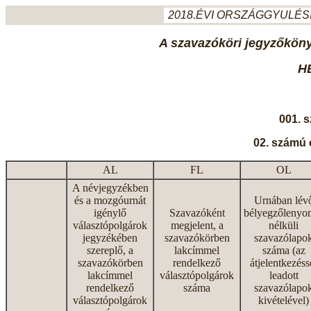
2018.ÉVI ORSZÁGGYULÉSI
A szavazóköri jegyzőkönyv
H
001. 
02. számú 
AL
FL
OL
A névjegyzékben
és a mozgóurnát
Urnában lév
igénylő
Szavazóként
bélyegzőlenyo
választópolgárok
megjelent, a
nélküli
jegyzékében
szavazókörben
szavazólapo
szereplő, a
lakcímmel
száma (az
szavazókörben
rendelkező
átjelentkezéss
lakcímmel
választópolgárok
leadott
rendelkező
száma
szavazólapo
választópolgárok
kivételével)