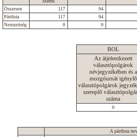
száma
Összesen
117
94
Pártlista
117
94
Nemzetiség
0
0
BOL
Az átjelentkezett
választópolgárok
névjegyzékében és a
mozgóurnát igénylő
választópolgárok jegyzé
szereplő választópolgá
száma
0
A pártlista ne