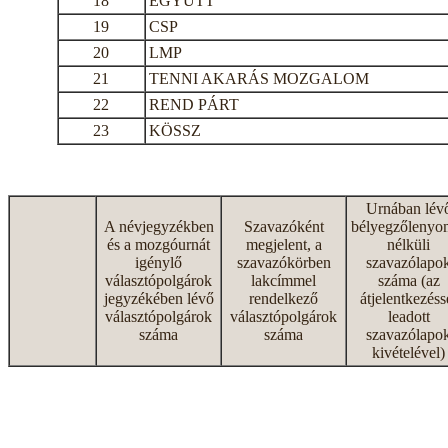
18
EGYÜTT
19
CSP
20
LMP
21
TENNI AKARÁS MOZGALOM
22
REND PÁRT
23
KÖSSZ
Urnában lév
A névjegyzékben
Szavazóként
bélyegzőlenyo
és a mozgóurnát
megjelent, a
nélküli
igénylő
szavazókörben
szavazólapo
választópolgárok
lakcímmel
száma (az
jegyzékében lévő
rendelkező
átjelentkezéss
választópolgárok
választópolgárok
leadott
száma
száma
szavazólapo
kivételével)