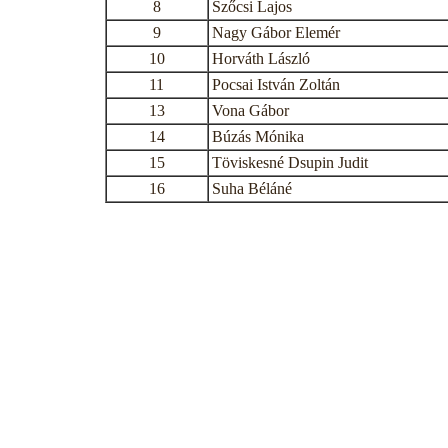
8
Szőcsi Lajos
9
Nagy Gábor Elemér
10
Horváth László
11
Pocsai István Zoltán
13
Vona Gábor
14
Búzás Mónika
15
Töviskesné Dsupin Judit
16
Suha Béláné