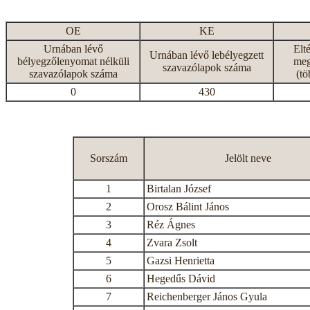
OE
KE
Urnában lévő
Elt
Urnában lévő lebélyegzett
bélyegzőlenyomat nélküli
meg
szavazólapok száma
szavazólapok száma
(tö
0
430
Sorszám
Jelölt neve
1
Birtalan József
2
Orosz Bálint János
3
Réz Ágnes
4
Zvara Zsolt
5
Gazsi Henrietta
6
Hegedűs Dávid
7
Reichenberger János Gyula