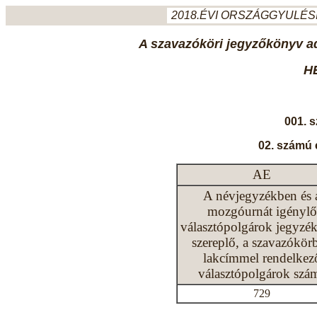
2018.ÉVI ORSZÁGGYULÉSI
A szavazóköri jegyzőkönyv ada
H
001. 
02. számú 
AE
A névjegyzékben és 
mozgóurnát igénylő
választópolgárok jegyzé
szereplő, a szavazókör
lakcímmel rendelkez
választópolgárok szá
729