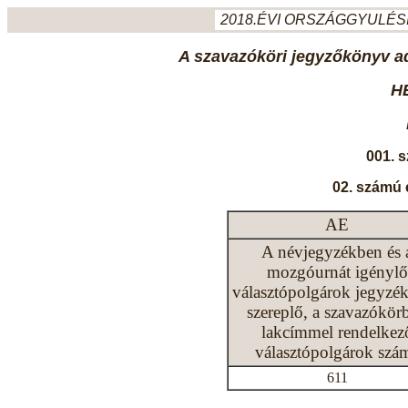
2018.ÉVI ORSZÁGGYULÉSI
A szavazóköri jegyzőkönyv ada
H
001. 
02. számú 
AE
A névjegyzékben és 
mozgóurnát igénylő
választópolgárok jegyzé
szereplő, a szavazókör
lakcímmel rendelkez
választópolgárok szá
611