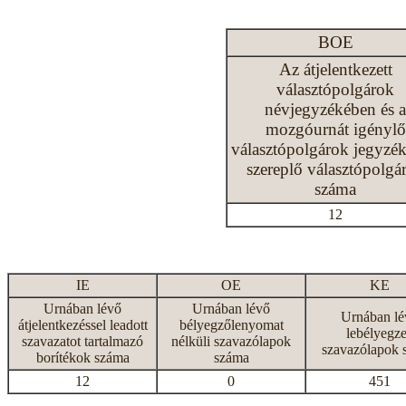
BOE
Az átjelentkezett
választópolgárok
névjegyzékében és a
mozgóurnát igénylő
választópolgárok jegyzé
szereplő választópolgá
száma
12
IE
OE
KE
Urnában lévő
Urnában lévő
Urnában lé
átjelentkezéssel leadott
bélyegzőlenyomat
lebélyegze
szavazatot tartalmazó
nélküli szavazólapok
szavazólapok 
borítékok száma
száma
12
0
451