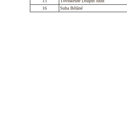
15
Töviskesné Dsupin Judit
16
Suha Béláné