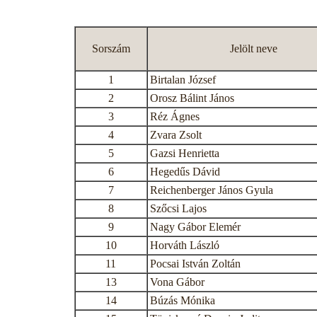
Sorszám
Jelölt neve
1
Birtalan József
2
Orosz Bálint János
3
Réz Ágnes
4
Zvara Zsolt
5
Gazsi Henrietta
6
Hegedűs Dávid
7
Reichenberger János Gyula
8
Szőcsi Lajos
9
Nagy Gábor Elemér
10
Horváth László
11
Pocsai István Zoltán
13
Vona Gábor
14
Búzás Mónika