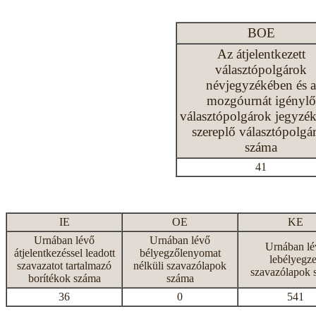
BOE
Az átjelentkezett
választópolgárok
névjegyzékében és a
mozgóurnát igénylő
választópolgárok jegyzé
szereplő választópolgá
száma
41
IE
OE
KE
Urnában lévő
Urnában lévő
Urnában lé
átjelentkezéssel leadott
bélyegzőlenyomat
lebélyegze
szavazatot tartalmazó
nélküli szavazólapok
szavazólapok 
borítékok száma
száma
36
0
541