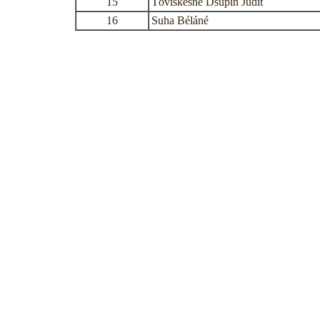
15
Töviskesné Dsupin Judit
16
Suha Béláné