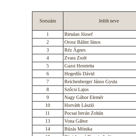
Sorszám
Jelölt neve
1
Birtalan József
2
Orosz Bálint János
3
Réz Ágnes
4
Zvara Zsolt
5
Gazsi Henrietta
6
Hegedűs Dávid
7
Reichenberger János Gyula
8
Szőcsi Lajos
9
Nagy Gábor Elemér
10
Horváth László
11
Pocsai István Zoltán
13
Vona Gábor
14
Búzás Mónika