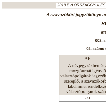
2018.ÉVI ORSZÁGGYULÉSI
A szavazóköri jegyzőkönyv ada
H
Má
002. 
02. számú 
AE
A névjegyzékben és 
mozgóurnát igénylő
választópolgárok jegyzé
szereplő, a szavazókör
lakcímmel rendelkez
választópolgárok szá
741