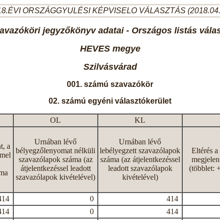
8.ÉVI ORSZÁGGYULÉSI KÉPVISELO VÁLASZTÁS (2018.04
avazóköri jegyzőkönyv adatai - Országos listás vála
HEVES megye
Szilvásvárad
001. számú szavazókör
02. számú egyéni választókerület
OL
KL
Urnában lévő
Urnában lévő
t, a
bélyegzőlenyomat nélküli
lebélyegzett szavazólapok
Eltérés a
mmel
szavazólapok száma (az
száma (az átjelentkezéssel
megjelen
átjelentkezéssel leadott
leadott szavazólapok
(többlet: 
áma
szavazólapok kivételével)
kivételével)
414
0
414
414
0
414