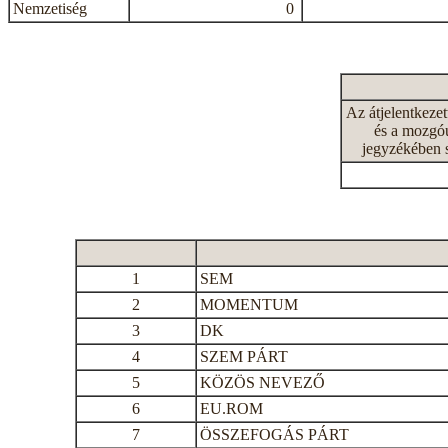
Nemzetiség
0
Az átjelentkeze
és a mozgóu
jegyzékében 
1
SEM
2
MOMENTUM
3
DK
4
SZEM PÁRT
5
KÖZÖS NEVEZŐ
6
EU.ROM
7
ÖSSZEFOGÁS PÁRT