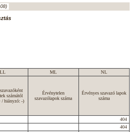
.08)
sztás
LL
ML
NL
 szavazóként
Érvénytelen
Érvényes szavazó lapok
tek számától
szavazólapok száma
száma
+ / hiányzó: -)
404
404