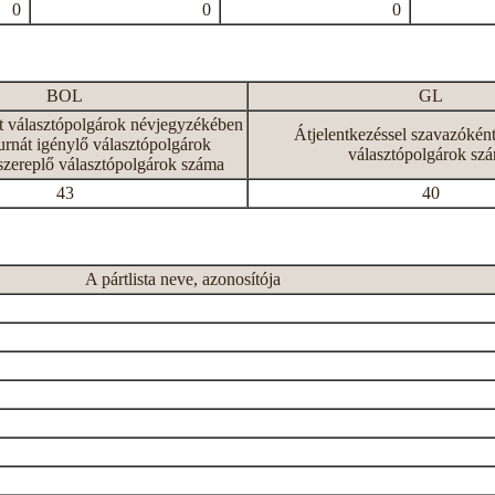
0
0
0
BOL
GL
tt választópolgárok névjegyzékében
Átjelentkezéssel szavazókén
rnát igénylő választópolgárok
választópolgárok sz
szereplő választópolgárok száma
43
40
A pártlista neve, azonosítója