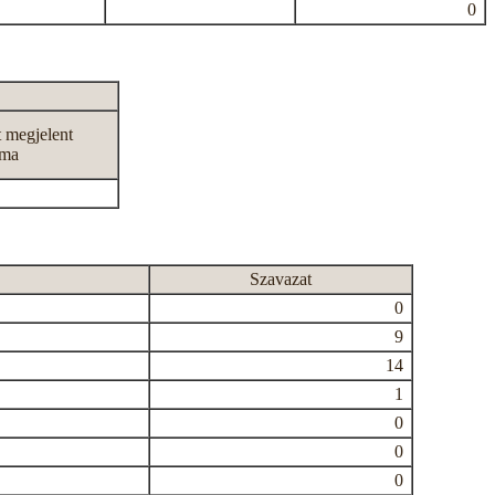
0
t megjelent
áma
Szavazat
0
9
14
1
0
0
0