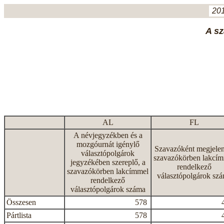
201
A sz
AL
FL
A névjegyzékben és a
mozgóurnát igénylő
Szavazóként megjelen
választópolgárok
szavazókörben lakcí
jegyzékében szereplő, a
rendelkező
szavazókörben lakcímmel
választópolgárok sz
rendelkező
választópolgárok száma
Összesen
578
Pártlista
578