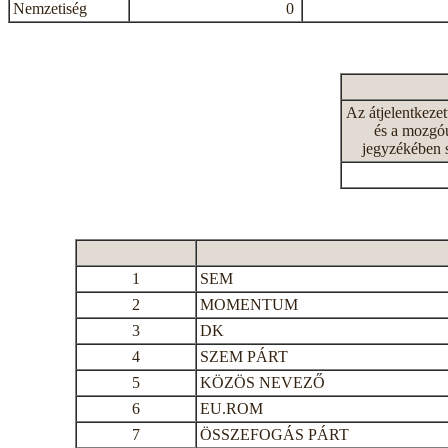
Nemzetiség
0
Az átjelentkeze
és a mozgóu
jegyzékében 
1
SEM
2
MOMENTUM
3
DK
4
SZEM PÁRT
5
KÖZÖS NEVEZŐ
6
EU.ROM
7
ÖSSZEFOGÁS PÁRT