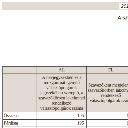
201
A sz
AL
FL
A névjegyzékben és a
mozgóurnát igénylő
Szavazóként megjelen
választópolgárok
szavazókörben lakcí
jegyzékében szereplő, a
rendelkező
szavazókörben lakcímmel
választópolgárok sz
rendelkező
választópolgárok száma
Összesen
195
Pártlista
195