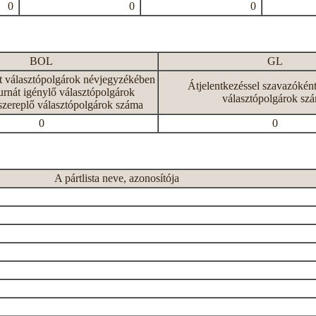
0
0
0
BOL
GL
tt választópolgárok névjegyzékében
Átjelentkezéssel szavazókén
rnát igénylő választópolgárok
választópolgárok sz
szereplő választópolgárok száma
0
0
A pártlista neve, azonosítója