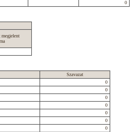
0
t megjelent
áma
Szavazat
0
0
0
0
0
0
0