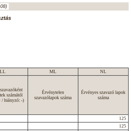
.08)
sztás
LL
ML
NL
 szavazóként
Érvénytelen
Érvényes szavazó lapok
tek számától
szavazólapok száma
száma
+ / hiányzó: -)
125
125