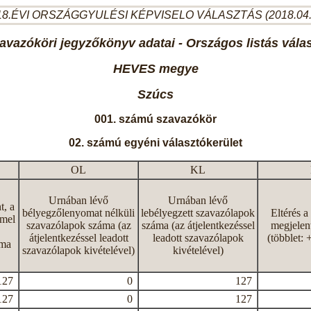
8.ÉVI ORSZÁGGYULÉSI KÉPVISELO VÁLASZTÁS (2018.04
avazóköri jegyzőkönyv adatai - Országos listás vála
HEVES megye
Szúcs
001. számú szavazókör
02. számú egyéni választókerület
OL
KL
Urnában lévő
Urnában lévő
t, a
bélyegzőlenyomat nélküli
lebélyegzett szavazólapok
Eltérés a
mmel
szavazólapok száma (az
száma (az átjelentkezéssel
megjelen
átjelentkezéssel leadott
leadott szavazólapok
(többlet: 
áma
szavazólapok kivételével)
kivételével)
127
0
127
127
0
127