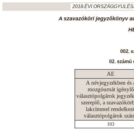
2018.ÉVI ORSZÁGGYULÉSI
A szavazóköri jegyzőkönyv ada
H
002. 
02. számú 
AE
A névjegyzékben és 
mozgóurnát igénylő
választópolgárok jegyzé
szereplő, a szavazókör
lakcímmel rendelkez
választópolgárok szá
103