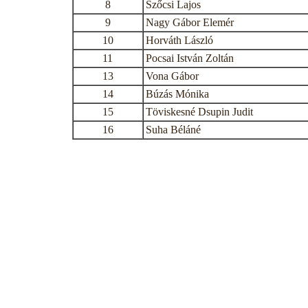
8
Szőcsi Lajos
9
Nagy Gábor Elemér
10
Horváth László
11
Pocsai István Zoltán
13
Vona Gábor
14
Búzás Mónika
15
Töviskesné Dsupin Judit
16
Suha Béláné