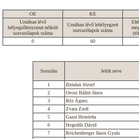
OE
KE
Urnában lévő
Elt
Urnában lévő lebélyegzett
bélyegzőlenyomat nélküli
meg
szavazólapok száma
szavazólapok száma
(tö
0
60
Sorszám
Jelölt neve
1
Birtalan József
2
Orosz Bálint János
3
Réz Ágnes
4
Zvara Zsolt
5
Gazsi Henrietta
6
Hegedűs Dávid
7
Reichenberger János Gyula