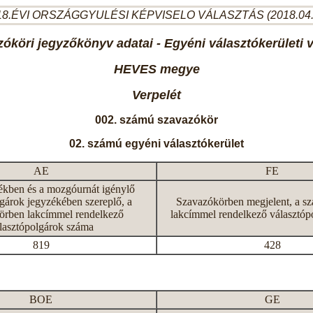
8.ÉVI ORSZÁGGYULÉSI KÉPVISELO VÁLASZTÁS (2018.04
óköri jegyzőkönyv adatai - Egyéni választókerületi 
HEVES megye
Verpelét
002. számú szavazókör
02. számú egyéni választókerület
AE
FE
ékben és a mozgóurnát igénylő
gárok jegyzékében szereplő, a
Szavazókörben megjelent, a s
örben lakcímmel rendelkező
lakcímmel rendelkező választóp
lasztópolgárok száma
819
428
BOE
GE