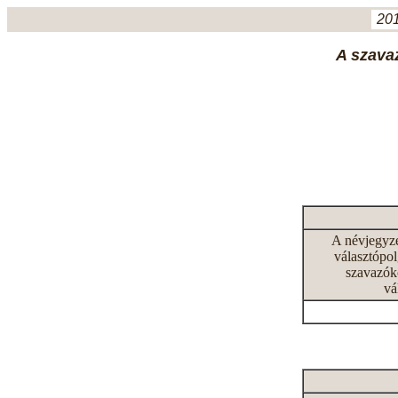
201
A szavaz
A névjegyz
választópol
szavazók
vá