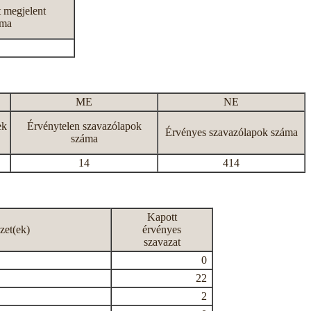
t megjelent
áma
ME
NE
ek
Érvénytelen szavazólapok
Érvényes szavazólapok száma
száma
14
414
Kapott
zet(ek)
érvényes
szavazat
0
22
2