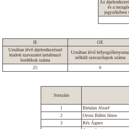
Az átjelentkeze
és a mozgóu
jegyzékében 
IE
OE
Urnában lévő átjelentkezéssel
Urnában lévő bélyegzőlenyoma
leadott szavazatot tartalmazó
nélküli szavazólapok száma
borítékok száma
25
0
Sorszám
1
Birtalan József
2
Orosz Bálint János
3
Réz Ágnes