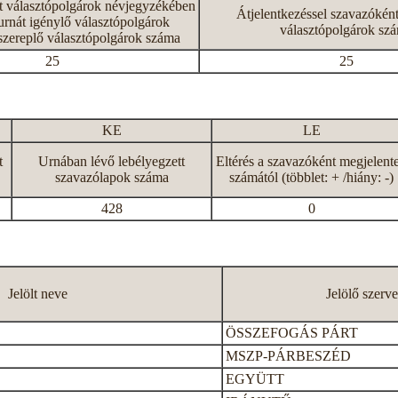
tt választópolgárok névjegyzékében
Átjelentkezéssel szavazókén
rnát igénylő választópolgárok
választópolgárok sz
szereplő választópolgárok száma
25
25
KE
LE
t
Urnában lévő lebélyegzett
Eltérés a szavazóként megjelent
szavazólapok száma
számától (többlet: + /hiány: -)
428
0
Jelölt neve
Jelölő szerve
ÖSSZEFOGÁS PÁRT
MSZP-PÁRBESZÉD
EGYÜTT