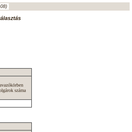
.08)
választás
zavazókörben
olgárok száma