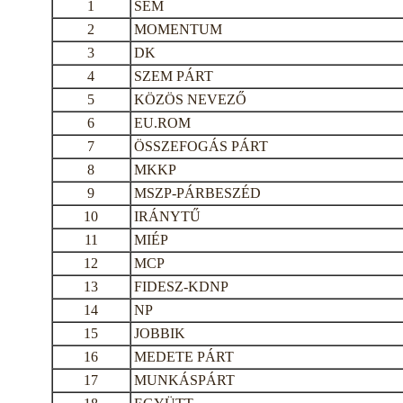
1
SEM
2
MOMENTUM
3
DK
4
SZEM PÁRT
5
KÖZÖS NEVEZŐ
6
EU.ROM
7
ÖSSZEFOGÁS PÁRT
8
MKKP
9
MSZP-PÁRBESZÉD
10
IRÁNYTŰ
11
MIÉP
12
MCP
13
FIDESZ-KDNP
14
NP
15
JOBBIK
16
MEDETE PÁRT
17
MUNKÁSPÁRT