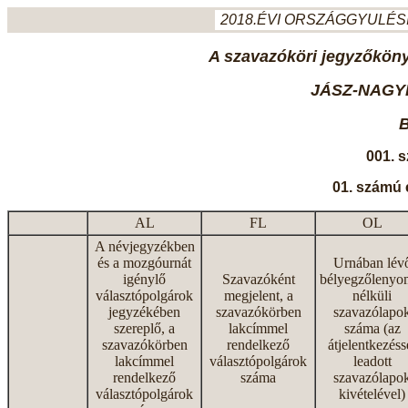
2018.ÉVI ORSZÁGGYULÉSI
A szavazóköri jegyzőkönyv
JÁSZ-NAGY
B
001. 
01. számú 
AL
FL
OL
A névjegyzékben
és a mozgóurnát
Urnában lév
igénylő
Szavazóként
bélyegzőlenyo
választópolgárok
megjelent, a
nélküli
jegyzékében
szavazókörben
szavazólapo
szereplő, a
lakcímmel
száma (az
szavazókörben
rendelkező
átjelentkezéss
lakcímmel
választópolgárok
leadott
rendelkező
száma
szavazólapo
választópolgárok
kivételével)