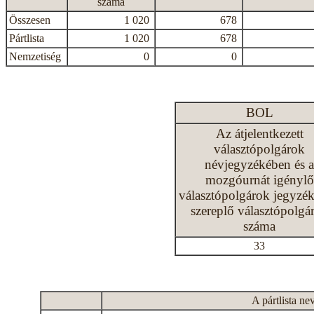
száma
Összesen
1 020
678
Pártlista
1 020
678
Nemzetiség
0
0
BOL
Az átjelentkezett
választópolgárok
névjegyzékében és a
mozgóurnát igénylő
választópolgárok jegyzé
szereplő választópolgá
száma
33
A pártlista ne