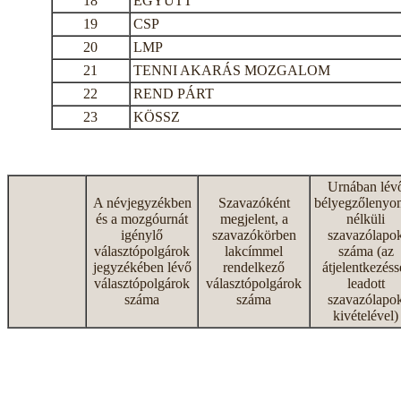
18
EGYÜTT
19
CSP
20
LMP
21
TENNI AKARÁS MOZGALOM
22
REND PÁRT
23
KÖSSZ
Urnában lév
A névjegyzékben
Szavazóként
bélyegzőlenyo
és a mozgóurnát
megjelent, a
nélküli
igénylő
szavazókörben
szavazólapo
választópolgárok
lakcímmel
száma (az
jegyzékében lévő
rendelkező
átjelentkezéss
választópolgárok
választópolgárok
leadott
száma
száma
szavazólapo
kivételével)