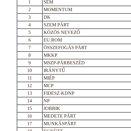
1
SEM
2
MOMENTUM
3
DK
4
SZEM PÁRT
5
KÖZÖS NEVEZŐ
6
EU.ROM
7
ÖSSZEFOGÁS PÁRT
8
MKKP
9
MSZP-PÁRBESZÉD
10
IRÁNYTŰ
11
MIÉP
12
MCP
13
FIDESZ-KDNP
14
NP
15
JOBBIK
16
MEDETE PÁRT
17
MUNKÁSPÁRT