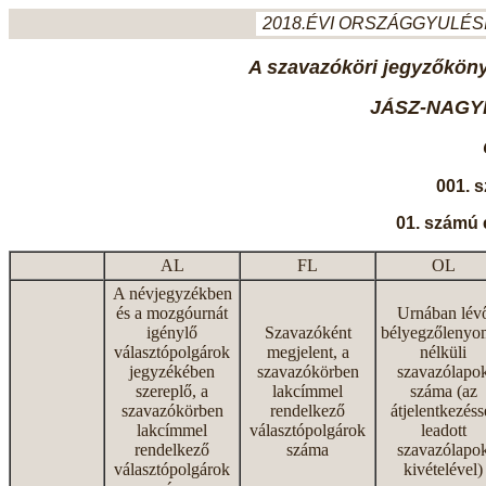
2018.ÉVI ORSZÁGGYULÉSI
A szavazóköri jegyzőkönyv
JÁSZ-NAGY
001. 
01. számú 
AL
FL
OL
A névjegyzékben
és a mozgóurnát
Urnában lév
igénylő
Szavazóként
bélyegzőlenyo
választópolgárok
megjelent, a
nélküli
jegyzékében
szavazókörben
szavazólapo
szereplő, a
lakcímmel
száma (az
szavazókörben
rendelkező
átjelentkezéss
lakcímmel
választópolgárok
leadott
rendelkező
száma
szavazólapo
választópolgárok
kivételével)