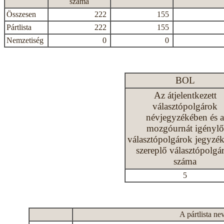
száma
Összesen
222
155
Pártlista
222
155
Nemzetiség
0
0
BOL
Az átjelentkezett
választópolgárok
névjegyzékében és a
mozgóurnát igénylő
választópolgárok jegyzé
szereplő választópolgá
száma
5
A pártlista ne