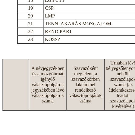
18
EGYÜTT
19
CSP
20
LMP
21
TENNI AKARÁS MOZGALOM
22
REND PÁRT
23
KÖSSZ
Urnában lév
A névjegyzékben
Szavazóként
bélyegzőlenyo
és a mozgóurnát
megjelent, a
nélküli
igénylő
szavazókörben
szavazólapo
választópolgárok
lakcímmel
száma (az
jegyzékében lévő
rendelkező
átjelentkezéss
választópolgárok
választópolgárok
leadott
száma
száma
szavazólapo
kivételével)