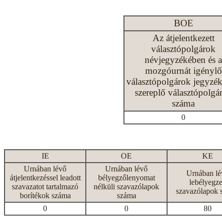
BOE
Az átjelentkezett
választópolgárok
névjegyzékében és a
mozgóurnát igénylő
választópolgárok jegyzé
szereplő választópolgá
száma
0
IE
OE
KE
Urnában lévő
Urnában lévő
Urnában lé
átjelentkezéssel leadott
bélyegzőlenyomat
lebélyegze
szavazatot tartalmazó
nélküli szavazólapok
szavazólapok 
borítékok száma
száma
0
0
80