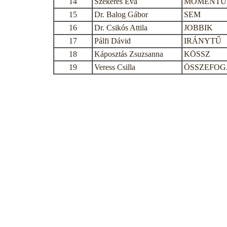
14
Szekeres Éva
MOMENT
15
Dr. Balog Gábor
SEM
16
Dr. Csikós Attila
JOBBIK
17
Pálfi Dávid
IRÁNYTŰ
18
Káposztás Zsuzsanna
KÖSSZ
19
Veress Csilla
ÖSSZEFOG