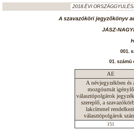
2018.ÉVI ORSZÁGGYULÉSI
A szavazóköri jegyzőkönyv ada
JÁSZ-NAGY
H
001. 
01. számú 
AE
A névjegyzékben és 
mozgóurnát igénylő
választópolgárok jegyzé
szereplő, a szavazókör
lakcímmel rendelkez
választópolgárok szá
151