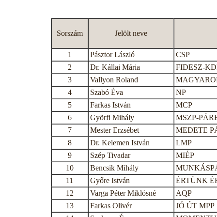
Sorszám
Jelölt neve
1
Pásztor László
CSP
2
Dr. Kállai Mária
FIDESZ-K
3
Vallyon Roland
MAGYAROR
4
Szabó Éva
NP
5
Farkas István
MCP
6
Györfi Mihály
MSZP-PÁR
7
Mester Erzsébet
MEDETE P
8
Dr. Kelemen István
LMP
9
Szép Tivadar
MIÉP
10
Bencsik Mihály
MUNKÁSP
11
Győre István
ÉRTÜNK É
12
Varga Péter Miklósné
AQP
13
Farkas Olivér
JÓ ÚT MPP