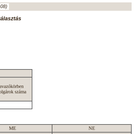
.08)
választás
zavazókörben
olgárok száma
ME
NE