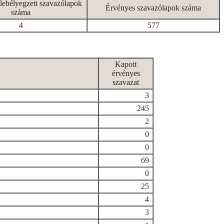
lebélyegzett szavazólapok
Érvényes szavazólapok száma
száma
4
577
Kapott
érvényes
szavazat
3
245
2
0
0
69
0
25
4
3