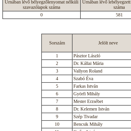
Urnában lévő bélyegzőlenyomat nélküli
Urnában lévő lebélyegzett
szavazólapok száma
száma
0
581
Sorszám
Jelölt neve
1
Pásztor László
2
Dr. Kállai Mária
3
Vallyon Roland
4
Szabó Éva
5
Farkas István
6
Györfi Mihály
7
Mester Erzsébet
8
Dr. Kelemen István
9
Szép Tivadar
10
Bencsik Mihály