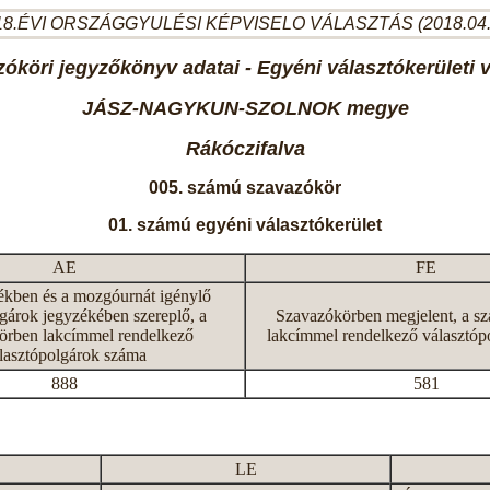
8.ÉVI ORSZÁGGYULÉSI KÉPVISELO VÁLASZTÁS (2018.04
óköri jegyzőkönyv adatai - Egyéni választókerületi 
JÁSZ-NAGYKUN-SZOLNOK megye
Rákóczifalva
005. számú szavazókör
01. számú egyéni választókerület
AE
FE
ékben és a mozgóurnát igénylő
gárok jegyzékében szereplő, a
Szavazókörben megjelent, a s
örben lakcímmel rendelkező
lakcímmel rendelkező választóp
lasztópolgárok száma
888
581
LE