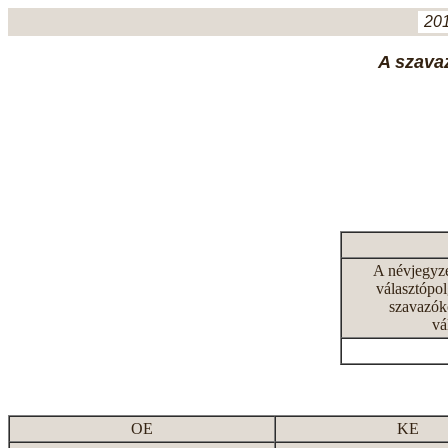
201
A szavaz
A névjegyz
választópol
szavazók
vá
OE
KE