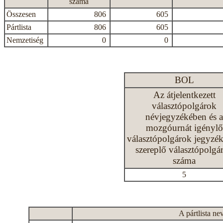
száma
Összesen
806
605
Pártlista
806
605
Nemzetiség
0
0
BOL
Az átjelentkezett
választópolgárok
névjegyzékében és a
mozgóurnát igénylő
választópolgárok jegyzé
szereplő választópolgá
száma
5
A pártlista ne