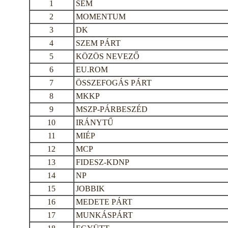
1
SEM
2
MOMENTUM
3
DK
4
SZEM PÁRT
5
KÖZÖS NEVEZŐ
6
EU.ROM
7
ÖSSZEFOGÁS PÁRT
8
MKKP
9
MSZP-PÁRBESZÉD
10
IRÁNYTŰ
11
MIÉP
12
MCP
13
FIDESZ-KDNP
14
NP
15
JOBBIK
16
MEDETE PÁRT
17
MUNKÁSPÁRT