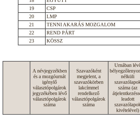
18
EGYÜTT
19
CSP
20
LMP
21
TENNI AKARÁS MOZGALOM
22
REND PÁRT
23
KÖSSZ
Urnában lév
A névjegyzékben
Szavazóként
bélyegzőlenyo
és a mozgóurnát
megjelent, a
nélküli
igénylő
szavazókörben
szavazólapo
választópolgárok
lakcímmel
száma (az
jegyzékében lévő
rendelkező
átjelentkezéss
választópolgárok
választópolgárok
leadott
száma
száma
szavazólapo
kivételével)