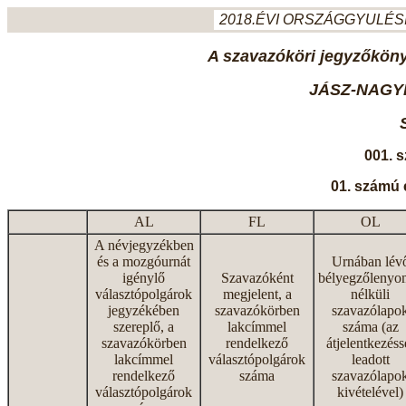
2018.ÉVI ORSZÁGGYULÉSI
A szavazóköri jegyzőkönyv
JÁSZ-NAGY
001. 
01. számú 
AL
FL
OL
A névjegyzékben
és a mozgóurnát
Urnában lév
igénylő
Szavazóként
bélyegzőlenyo
választópolgárok
megjelent, a
nélküli
jegyzékében
szavazókörben
szavazólapo
szereplő, a
lakcímmel
száma (az
szavazókörben
rendelkező
átjelentkezéss
lakcímmel
választópolgárok
leadott
rendelkező
száma
szavazólapo
választópolgárok
kivételével)