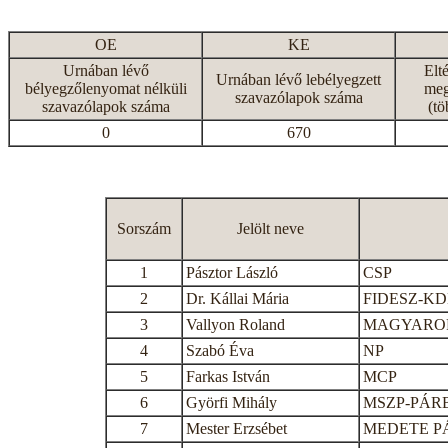
OE
KE
Urnában lévő
Elt
Urnában lévő lebélyegzett
bélyegzőlenyomat nélküli
meg
szavazólapok száma
szavazólapok száma
(tö
0
670
Sorszám
Jelölt neve
1
Pásztor László
CSP
2
Dr. Kállai Mária
FIDESZ-K
3
Vallyon Roland
MAGYAROR
4
Szabó Éva
NP
5
Farkas István
MCP
6
Györfi Mihály
MSZP-PÁR
7
Mester Erzsébet
MEDETE P