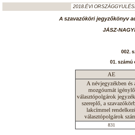
2018.ÉVI ORSZÁGGYULÉSI
A szavazóköri jegyzőkönyv ada
JÁSZ-NAGY
002. 
01. számú 
AE
A névjegyzékben és 
mozgóurnát igénylő
választópolgárok jegyzé
szereplő, a szavazókör
lakcímmel rendelkez
választópolgárok szá
831