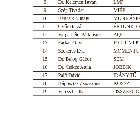
8
Dr. Kelemen István
LMP
9
Szép Tivadar
MIÉP
10
Bencsik Mihály
MUNKÁSP
11
Győre István
ÉRTÜNK É
12
Varga Péter Miklósné
AQP
13
Farkas Olivér
JÓ ÚT MPP
14
Szekeres Éva
MOMENT
15
Dr. Balog Gábor
SEM
16
Dr. Csikós Attila
JOBBIK
17
Pálfi Dávid
IRÁNYTŰ
18
Káposztás Zsuzsanna
KÖSSZ
19
Veress Csilla
ÖSSZEFOG