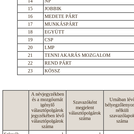
14
NP
15
JOBBIK
16
MEDETE PÁRT
17
MUNKÁSPÁRT
18
EGYÜTT
19
CSP
20
LMP
21
TENNI AKARÁS MOZGALOM
22
REND PÁRT
23
KÖSSZ
A névjegyzékben
és a mozgóurnát
Urnában lév
Szavazóként
igénylő
bélyegzőlenyo
megjelent
választópolgárok
nélküli
választópolgárok
jegyzékében lévő
szavazólapo
száma
választópolgárok
száma
száma