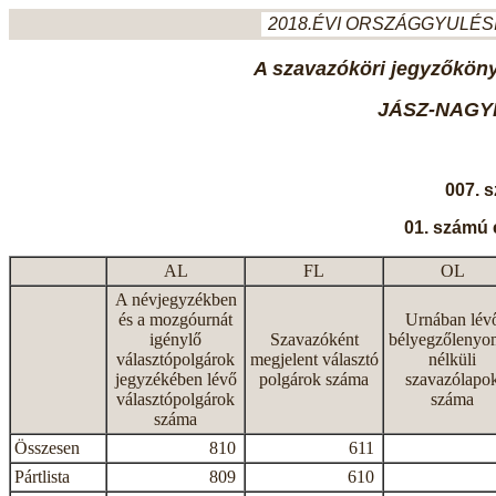
2018.ÉVI ORSZÁGGYULÉSI
A szavazóköri jegyzőkönyv
JÁSZ-NAGY
007. 
01. számú 
AL
FL
OL
A névjegyzékben
és a mozgóurnát
Urnában lév
igénylő
Szavazóként
bélyegzőlenyo
választópolgárok
megjelent választó
nélküli
jegyzékében lévő
polgárok száma
szavazólapo
választópolgárok
száma
száma
Összesen
810
611
Pártlista
809
610