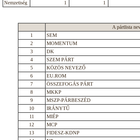
Nemzetiség
1
1
A pártlista ne
1
SEM
2
MOMENTUM
3
DK
4
SZEM PÁRT
5
KÖZÖS NEVEZŐ
6
EU.ROM
7
ÖSSZEFOGÁS PÁRT
8
MKKP
9
MSZP-PÁRBESZÉD
10
IRÁNYTŰ
11
MIÉP
12
MCP
13
FIDESZ-KDNP