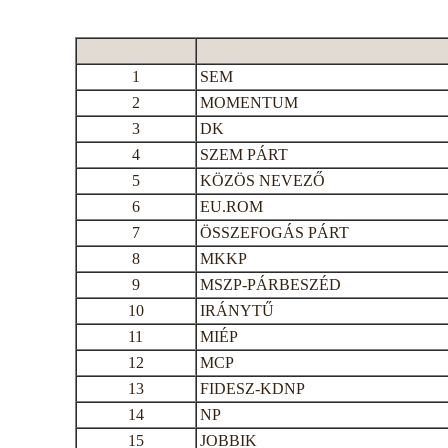
1
SEM
2
MOMENTUM
3
DK
4
SZEM PÁRT
5
KÖZÖS NEVEZŐ
6
EU.ROM
7
ÖSSZEFOGÁS PÁRT
8
MKKP
9
MSZP-PÁRBESZÉD
10
IRÁNYTŰ
11
MIÉP
12
MCP
13
FIDESZ-KDNP
14
NP
15
JOBBIK