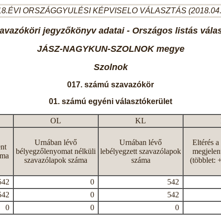
8.ÉVI ORSZÁGGYULÉSI KÉPVISELO VÁLASZTÁS (2018.04
avazóköri jegyzőkönyv adatai - Országos listás vála
JÁSZ-NAGYKUN-SZOLNOK megye
Szolnok
017. számú szavazókör
01. számú egyéni választókerület
OL
KL
Urnában lévő
Urnában lévő
Eltérés a
nt
bélyegzőlenyomat nélküli
lebélyegzett szavazólapok
megjelen
áma
szavazólapok száma
száma
(többlet: 
542
0
542
542
0
542
0
0
0