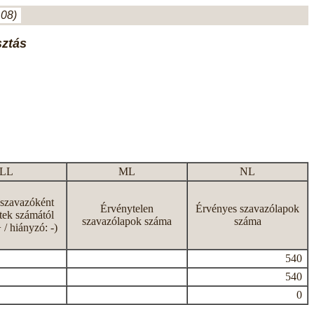
.08)
sztás
LL
ML
NL
 szavazóként
Érvénytelen
Érvényes szavazólapok
tek számától
szavazólapok száma
száma
+ / hiányzó: -)
540
540
0