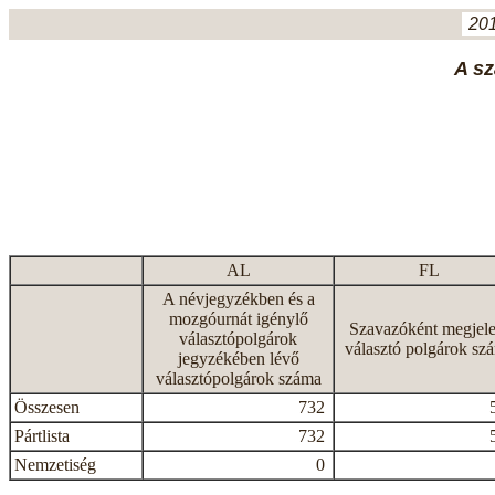
201
A sz
AL
FL
A névjegyzékben és a
mozgóurnát igénylő
Szavazóként megjele
választópolgárok
választó polgárok sz
jegyzékében lévő
választópolgárok száma
Összesen
732
Pártlista
732
Nemzetiség
0