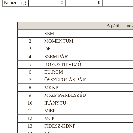
Nemzetiség
0
0
A pártlista ne
1
SEM
2
MOMENTUM
3
DK
4
SZEM PÁRT
5
KÖZÖS NEVEZŐ
6
EU.ROM
7
ÖSSZEFOGÁS PÁRT
8
MKKP
9
MSZP-PÁRBESZÉD
10
IRÁNYTŰ
11
MIÉP
12
MCP
13
FIDESZ-KDNP