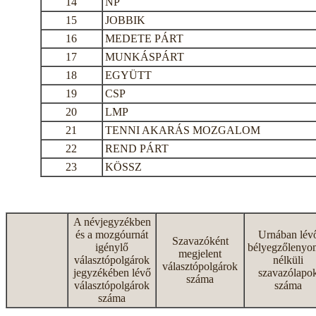
14
NP
15
JOBBIK
16
MEDETE PÁRT
17
MUNKÁSPÁRT
18
EGYÜTT
19
CSP
20
LMP
21
TENNI AKARÁS MOZGALOM
22
REND PÁRT
23
KÖSSZ
A névjegyzékben
és a mozgóurnát
Urnában lév
Szavazóként
igénylő
bélyegzőlenyo
megjelent
választópolgárok
nélküli
választópolgárok
jegyzékében lévő
szavazólapo
száma
választópolgárok
száma
száma