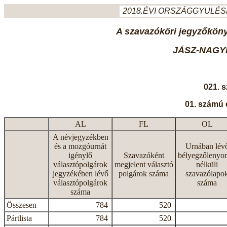
2018.ÉVI ORSZÁGGYULÉSI
A szavazóköri jegyzőkönyv
JÁSZ-NAGY
021. 
01. számú 
AL
FL
OL
A névjegyzékben
és a mozgóurnát
Urnában lév
igénylő
Szavazóként
bélyegzőlenyo
választópolgárok
megjelent választó
nélküli
jegyzékében lévő
polgárok száma
szavazólapo
választópolgárok
száma
száma
Összesen
784
520
Pártlista
784
520