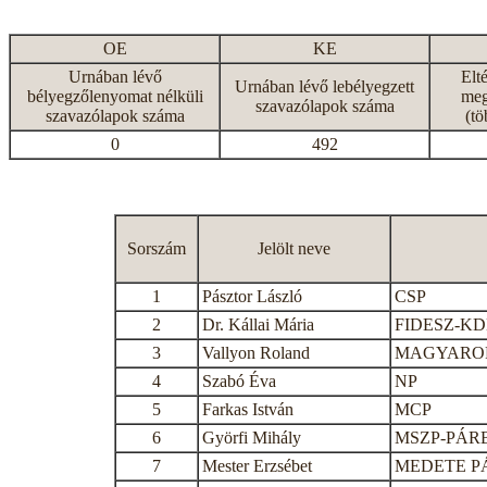
OE
KE
Urnában lévő
Elt
Urnában lévő lebélyegzett
bélyegzőlenyomat nélküli
meg
szavazólapok száma
szavazólapok száma
(tö
0
492
Sorszám
Jelölt neve
1
Pásztor László
CSP
2
Dr. Kállai Mária
FIDESZ-K
3
Vallyon Roland
MAGYAROR
4
Szabó Éva
NP
5
Farkas István
MCP
6
Györfi Mihály
MSZP-PÁR
7
Mester Erzsébet
MEDETE P