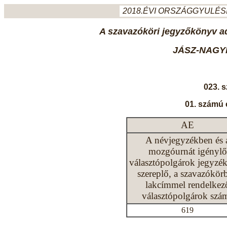
2018.ÉVI ORSZÁGGYULÉSI
A szavazóköri jegyzőkönyv ada
JÁSZ-NAGY
023. 
01. számú 
AE
A névjegyzékben és 
mozgóurnát igénylő
választópolgárok jegyzé
szereplő, a szavazókör
lakcímmel rendelkez
választópolgárok szá
619