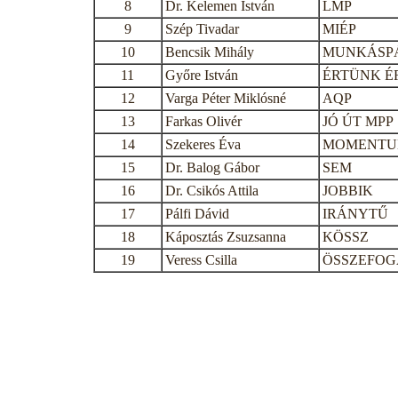
8
Dr. Kelemen István
LMP
9
Szép Tivadar
MIÉP
10
Bencsik Mihály
MUNKÁSP
11
Győre István
ÉRTÜNK É
12
Varga Péter Miklósné
AQP
13
Farkas Olivér
JÓ ÚT MPP
14
Szekeres Éva
MOMENT
15
Dr. Balog Gábor
SEM
16
Dr. Csikós Attila
JOBBIK
17
Pálfi Dávid
IRÁNYTŰ
18
Káposztás Zsuzsanna
KÖSSZ
19
Veress Csilla
ÖSSZEFOG