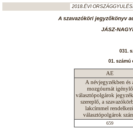
2018.ÉVI ORSZÁGGYULÉSI
A szavazóköri jegyzőkönyv ada
JÁSZ-NAGY
031. 
01. számú 
AE
A névjegyzékben és 
mozgóurnát igénylő
választópolgárok jegyzé
szereplő, a szavazókör
lakcímmel rendelkez
választópolgárok szá
659