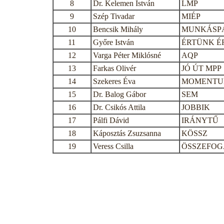
8
Dr. Kelemen István
LMP
9
Szép Tivadar
MIÉP
10
Bencsik Mihály
MUNKÁSP
11
Győre István
ÉRTÜNK É
12
Varga Péter Miklósné
AQP
13
Farkas Olivér
JÓ ÚT MPP
14
Szekeres Éva
MOMENT
15
Dr. Balog Gábor
SEM
16
Dr. Csikós Attila
JOBBIK
17
Pálfi Dávid
IRÁNYTŰ
18
Káposztás Zsuzsanna
KÖSSZ
19
Veress Csilla
ÖSSZEFOG