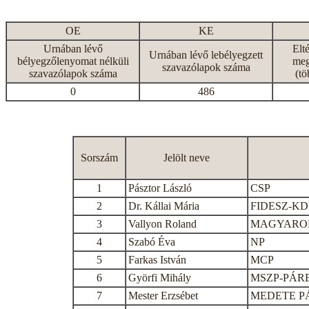
OE
KE
Urnában lévő
Elt
Urnában lévő lebélyegzett
bélyegzőlenyomat nélküli
meg
szavazólapok száma
szavazólapok száma
(tö
0
486
Sorszám
Jelölt neve
1
Pásztor László
CSP
2
Dr. Kállai Mária
FIDESZ-K
3
Vallyon Roland
MAGYAROR
4
Szabó Éva
NP
5
Farkas István
MCP
6
Györfi Mihály
MSZP-PÁR
7
Mester Erzsébet
MEDETE P