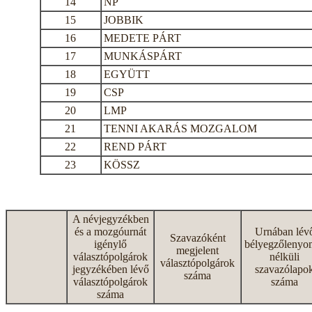
14
NP
15
JOBBIK
16
MEDETE PÁRT
17
MUNKÁSPÁRT
18
EGYÜTT
19
CSP
20
LMP
21
TENNI AKARÁS MOZGALOM
22
REND PÁRT
23
KÖSSZ
A névjegyzékben
és a mozgóurnát
Urnában lév
Szavazóként
igénylő
bélyegzőlenyo
megjelent
választópolgárok
nélküli
választópolgárok
jegyzékében lévő
szavazólapo
száma
választópolgárok
száma
száma