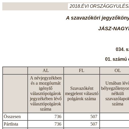
2018.ÉVI ORSZÁGGYULÉSI
A szavazóköri jegyzőkönyv
JÁSZ-NAGY
034. 
01. számú 
AL
FL
OL
A névjegyzékben
és a mozgóurnát
Urnában lév
igénylő
Szavazóként
bélyegzőlenyo
választópolgárok
megjelent választó
nélküli
jegyzékében lévő
polgárok száma
szavazólapo
választópolgárok
száma
száma
Összesen
736
507
Pártlista
736
507