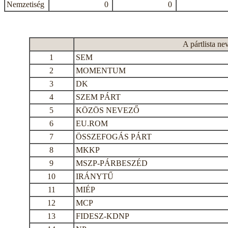
Nemzetiség
0
0
A pártlista ne
1
SEM
2
MOMENTUM
3
DK
4
SZEM PÁRT
5
KÖZÖS NEVEZŐ
6
EU.ROM
7
ÖSSZEFOGÁS PÁRT
8
MKKP
9
MSZP-PÁRBESZÉD
10
IRÁNYTŰ
11
MIÉP
12
MCP
13
FIDESZ-KDNP