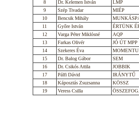
8
Dr. Kelemen István
LMP
9
Szép Tivadar
MIÉP
10
Bencsik Mihály
MUNKÁSP
11
Győre István
ÉRTÜNK É
12
Varga Péter Miklósné
AQP
13
Farkas Olivér
JÓ ÚT MPP
14
Szekeres Éva
MOMENT
15
Dr. Balog Gábor
SEM
16
Dr. Csikós Attila
JOBBIK
17
Pálfi Dávid
IRÁNYTŰ
18
Káposztás Zsuzsanna
KÖSSZ
19
Veress Csilla
ÖSSZEFOG