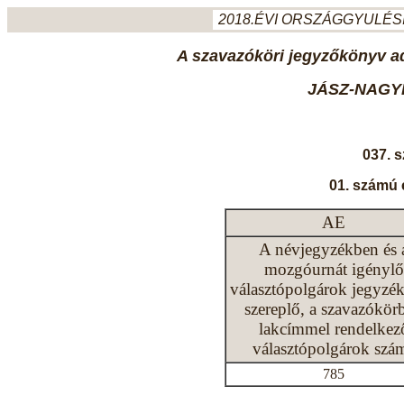
2018.ÉVI ORSZÁGGYULÉSI
A szavazóköri jegyzőkönyv ada
JÁSZ-NAGY
037. 
01. számú 
AE
A névjegyzékben és 
mozgóurnát igénylő
választópolgárok jegyzé
szereplő, a szavazókör
lakcímmel rendelkez
választópolgárok szá
785