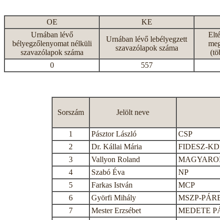
OE
KE
Urnában lévő
Elt
Urnában lévő lebélyegzett
bélyegzőlenyomat nélküli
meg
szavazólapok száma
szavazólapok száma
(tö
0
557
Sorszám
Jelölt neve
1
Pásztor László
CSP
2
Dr. Kállai Mária
FIDESZ-K
3
Vallyon Roland
MAGYAROR
4
Szabó Éva
NP
5
Farkas István
MCP
6
Györfi Mihály
MSZP-PÁR
7
Mester Erzsébet
MEDETE P