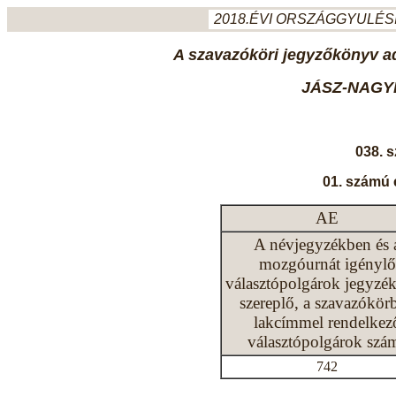
2018.ÉVI ORSZÁGGYULÉSI
A szavazóköri jegyzőkönyv ada
JÁSZ-NAGY
038. 
01. számú 
AE
A névjegyzékben és 
mozgóurnát igénylő
választópolgárok jegyzé
szereplő, a szavazókör
lakcímmel rendelkez
választópolgárok szá
742