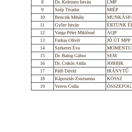
8
Dr. Kelemen István
LMP
9
Szép Tivadar
MIÉP
10
Bencsik Mihály
MUNKÁSP
11
Győre István
ÉRTÜNK É
12
Varga Péter Miklósné
AQP
13
Farkas Olivér
JÓ ÚT MPP
14
Szekeres Éva
MOMENT
15
Dr. Balog Gábor
SEM
16
Dr. Csikós Attila
JOBBIK
17
Pálfi Dávid
IRÁNYTŰ
18
Káposztás Zsuzsanna
KÖSSZ
19
Veress Csilla
ÖSSZEFOG