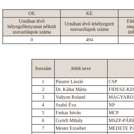
OE
KE
Urnában lévő
Elt
Urnában lévő lebélyegzett
bélyegzőlenyomat nélküli
meg
szavazólapok száma
szavazólapok száma
(tö
0
494
Sorszám
Jelölt neve
1
Pásztor László
CSP
2
Dr. Kállai Mária
FIDESZ-K
3
Vallyon Roland
MAGYAROR
4
Szabó Éva
NP
5
Farkas István
MCP
6
Györfi Mihály
MSZP-PÁR
7
Mester Erzsébet
MEDETE P